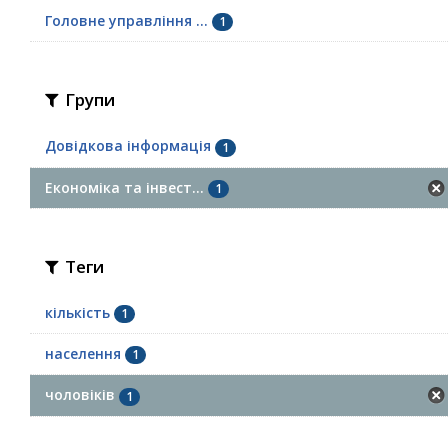
Головне управління ...
1
Групи
Довідкова інформація
1
Економіка та інвест...
1
Теги
кількість
1
населення
1
чоловіків
1