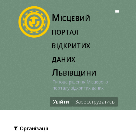
Перейти
до
Місцевий
вмісту
портал
відкритих
даних
Львівщини
Типове рішення Місцевого
порталу відкритих даних
Увійти
Зареєструватись
Організації