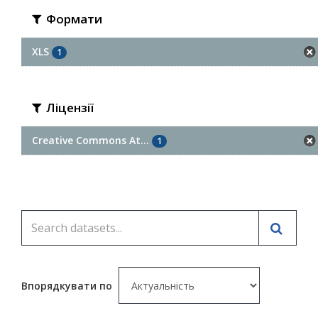
Формати
XLS
1
Ліцензії
Creative Commons At...
1
Впорядкувати по