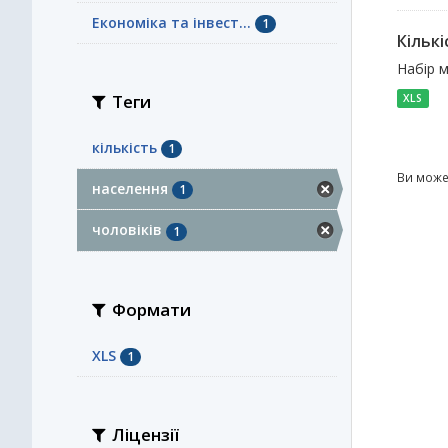
Економіка та інвест...
1
Кількі
Набір м
Теги
XLS
кількість
1
Ви може
населення
1
чоловіків
1
Формати
XLS
1
Ліцензії