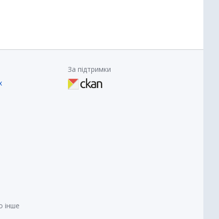
За підтримки
х
о інше