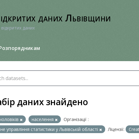
відкритих даних Львівщини
 відкритих даних
Розпорядникам
абір даних знайдено
чоловіків
населення
Організації :
не управління статистики у Львівській області
Ліцензії:
Crea