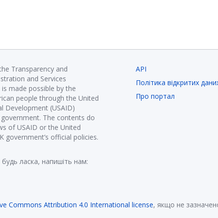
 the Transparency and
API
istration and Services
Політика відкритих дани
is made possible by the
Про портал
ican people through the United
nal Development (USAID)
K government. The contents do
ews of USAID or the United
government’s official policies.
 будь ласка, напишіть нам:
ive Commons Attribution 4.0 International license
, якщо не зазначен