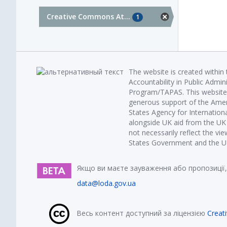
Creative Commons At...
1
The website is created within
Accountability in Public Admin
Program/TAPAS. This website 
generous support of the Amer
States Agency for Internatio
alongside UK aid from the U
not necessarily reflect the vi
States Government and the UK 
Якщо ви маєте зауваження або пропозиції,
data@loda.gov.ua
Весь контент доступний за ліцензією
Creat