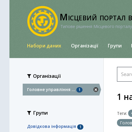
Перейти
до
Місцевий портал 
вмісту
Типове рішення Місцевого порталу
Набори даних
Організації
Групи
Організації
Головне управління ...
1
1 н
Групи
Теги:
Голов
Довідкова інформація
1