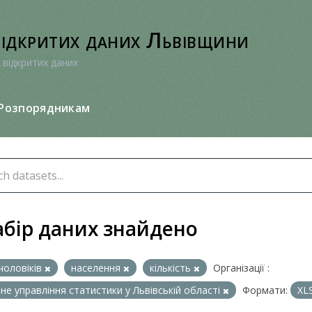
відкритих даних Львівщини
 відкритих даних
Розпорядникам
абір даних знайдено
чоловіків
населення
кількість
Організації :
не управління статистики у Львівській області
Формати:
XL