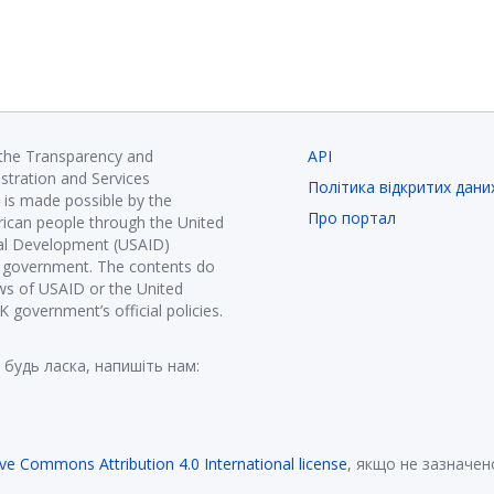
 the Transparency and
API
istration and Services
Політика відкритих дани
is made possible by the
Про портал
ican people through the United
nal Development (USAID)
K government. The contents do
ews of USAID or the United
government’s official policies.
 будь ласка, напишіть нам:
ive Commons Attribution 4.0 International license
, якщо не зазначен