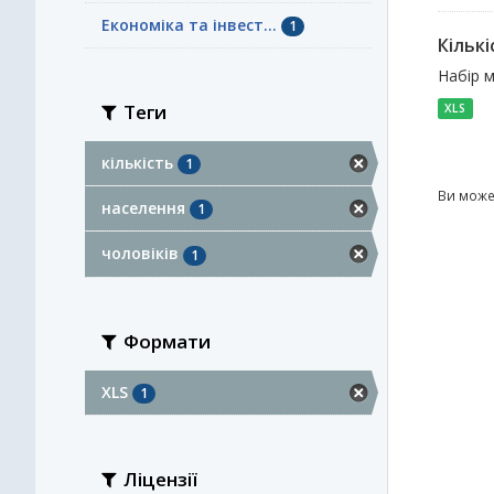
Економіка та інвест...
1
Кількі
Набір м
Теги
XLS
кількість
1
Ви може
населення
1
чоловіків
1
Формати
XLS
1
Ліцензії