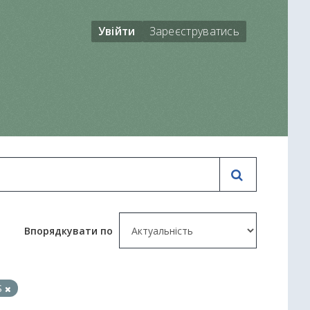
Увійти
Зареєструватись
Впорядкувати по
S