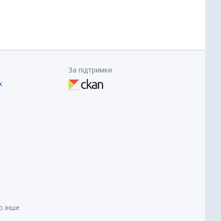
За підтримки
х
о інше