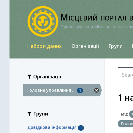
Перейти
до
Місцевий портал 
вмісту
Типове рішення Місцевого порталу
Набори даних
Організації
Групи
Організації
Головне управління ...
1
1 н
Групи
Теги:
Голов
Довідкова інформація
1