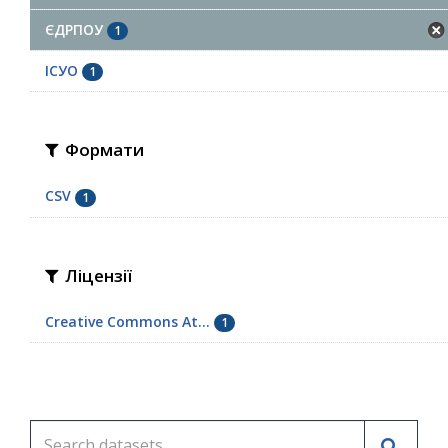
ЄДРПОУ
1
ІСУО
1
Формати
CSV
1
Ліцензії
Creative Commons At...
1