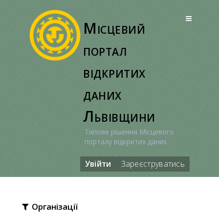
Перейти
до
Місцевий
вмісту
портал
відкритих
даних
Львівщини
Типове рішення Місцевого
порталу відкритих даних
Увійти
Зареєструватись
Організації