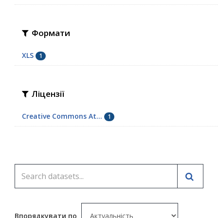
Формати
XLS
1
Ліцензії
Creative Commons At...
1
Впорядкувати по