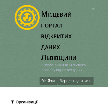
Перейти
до
Місцевий
вмісту
портал
відкритих
даних
Львівщини
Типове рішення Місцевого
порталу відкритих даних
Увійти
Зареєструватись
Організації