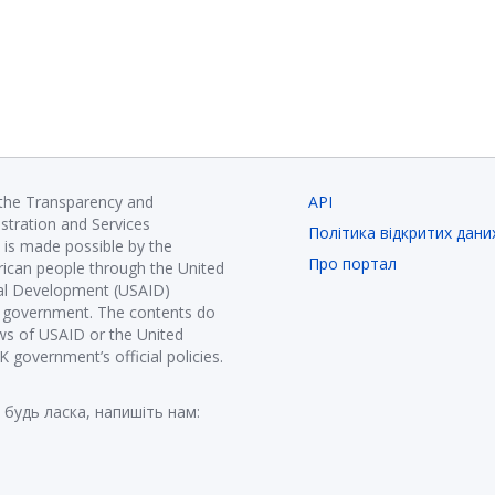
 the Transparency and
API
istration and Services
Політика відкритих дани
is made possible by the
Про портал
ican people through the United
nal Development (USAID)
K government. The contents do
ews of USAID or the United
government’s official policies.
 будь ласка, напишіть нам: