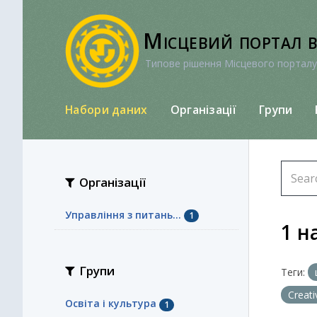
Перейти
до
Місцевий портал 
вмісту
Типове рішення Місцевого порталу
Набори даних
Організації
Групи
Організації
Управління з питань...
1
1 н
Групи
Теги:
Creat
Освіта і культура
1