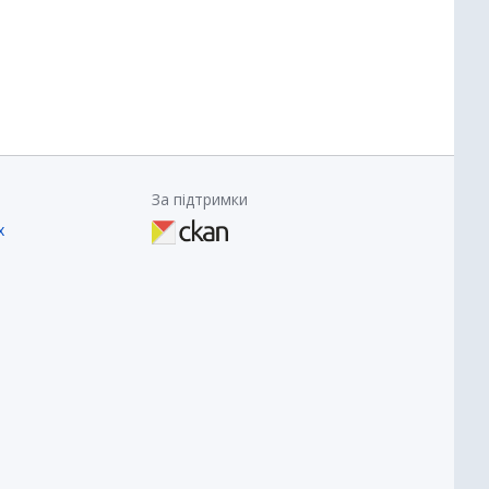
За підтримки
х