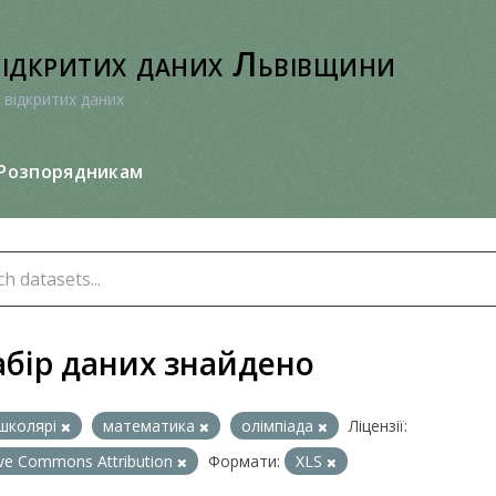
відкритих даних Львівщини
 відкритих даних
Розпорядникам
абір даних знайдено
школярі
математика
олімпіада
Ліцензії:
ive Commons Attribution
Формати:
XLS