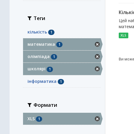
Кількі
Теги
Цей наб
математ
кількість
1
XLS
математика
1
олімпіада
1
Ви може
школярі
1
інформатика
1
Формати
XLS
1