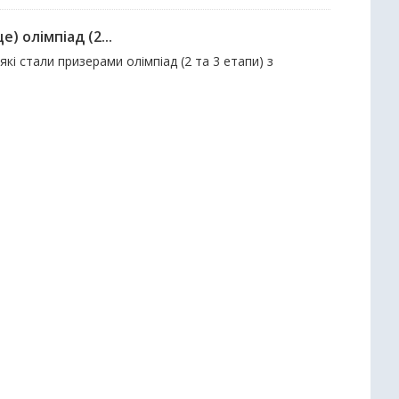
е) олімпіад (2...
які стали призерами олімпіад (2 та 3 етапи) з