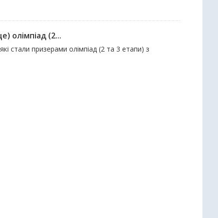
е) олімпіад (2...
які стали призерами олімпіад (2 та 3 етапи) з