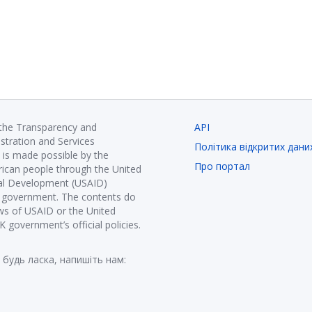
 the Transparency and
API
istration and Services
Політика відкритих дани
is made possible by the
Про портал
ican people through the United
nal Development (USAID)
K government. The contents do
ews of USAID or the United
government’s official policies.
 будь ласка, напишіть нам: