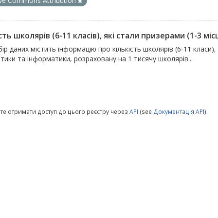
ive Commons Attribution
сть школярів (6-11 класів), які стали призерами (1-3 місц
ір даних містить інформацію про кількість школярів (6-11 класи), 
ики та інформатики, розраховану на 1 тисячу школярів...
те отримати доступ до цього реєстру через
API
(see
Документація API
).