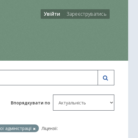
Увійти
Зареєструватись
Впорядкувати по
ї адміністрації
Ліцензії: