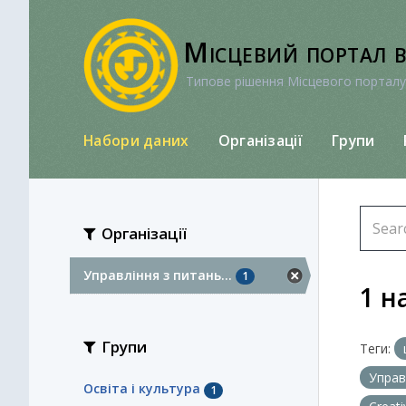
Перейти
до
Місцевий портал 
вмісту
Типове рішення Місцевого порталу
Набори даних
Організації
Групи
Організації
Управління з питань...
1
1 н
Групи
Теги:
Управ
Освіта і культура
1