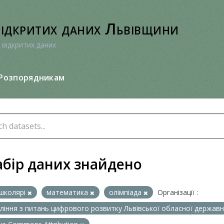
відкритих даних Львівщини
 відкритих даних
Розпорядникам
абір даних знайдено
школярі
математика
олімпіада
Організації :
ління з питань цифрового розвитку Львівської обласної державно