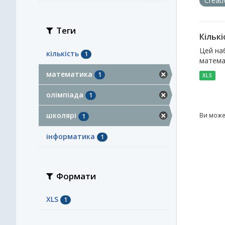
Creat
Теги
Кількі
Цей наб
кількість
1
математ
математика
1
XLS
олімпіада
1
школярі
Ви може
1
інформатика
1
Формати
XLS
1