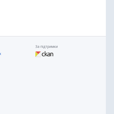
За підтримки
х