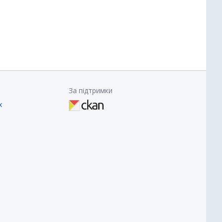
За підтримки
х