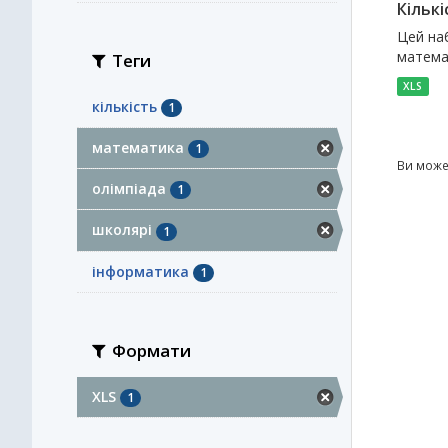
Кількі
Цей наб
математ
Теги
XLS
кількість
1
математика
1
Ви може
олімпіада
1
школярі
1
інформатика
1
Формати
XLS
1