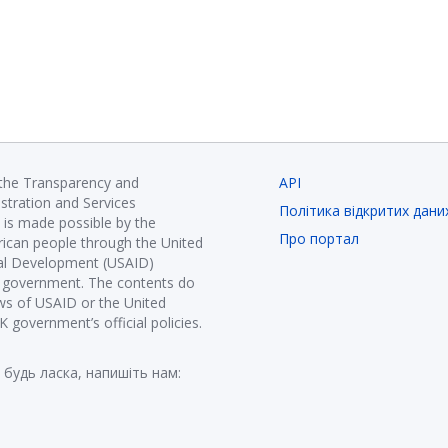
 the Transparency and
API
istration and Services
Політика відкритих дани
is made possible by the
Про портал
ican people through the United
nal Development (USAID)
K government. The contents do
ews of USAID or the United
government’s official policies.
 будь ласка, напишіть нам: