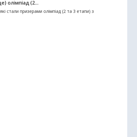
е) олімпіад (2...
які стали призерами олімпіад (2 та 3 етапи) з