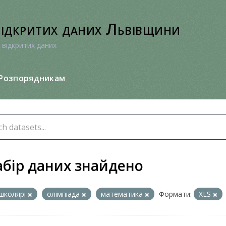
відкритих даних Львівщини
 відкритих даних
Розпорядникам
абір даних знайдено
школярі
олімпіада
математика
Формати:
XLS