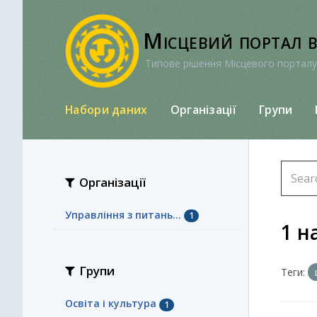
Перейти
до
Місцевий портал 
вмісту
Типове рішення Місцевого порталу
Набори даних
Організації
Групи
Організації
Управління з питань...
1
1 н
Групи
Теги:
Освіта і культура
1