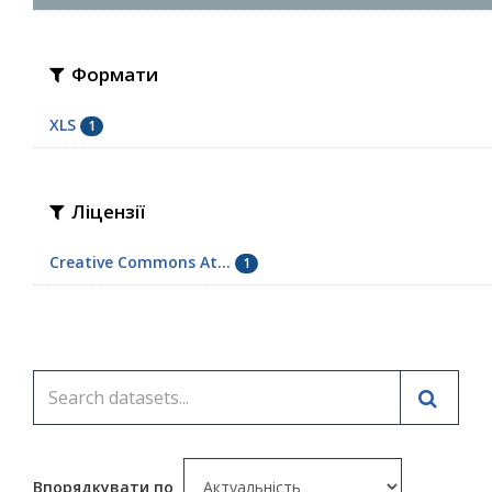
Формати
XLS
1
Ліцензії
Creative Commons At...
1
Впорядкувати по