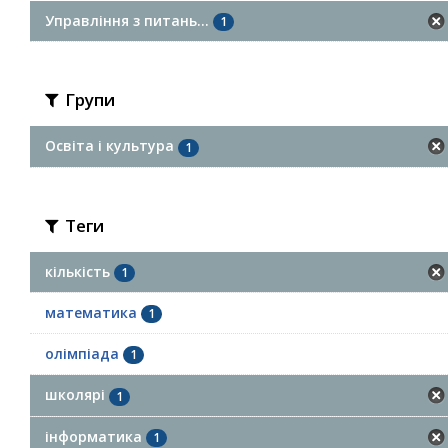
Управління з питань...
1
Групи
Освіта і культура
1
Теги
кількість
1
математика
1
олімпіада
1
школярі
1
інформатика
1