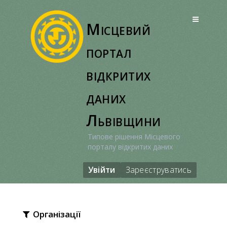
Перейти
до
Місцевий
вмісту
портал
відкритих
даних
Львівщини
Типове рішення Місцевого
порталу відкритих даних
Увійти
Зареєструватись
Організації