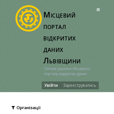
Перейти
до
Місцевий
вмісту
портал
відкритих
даних
Львівщини
Типове рішення Місцевого
порталу відкритих даних
Увійти
Зареєструватись
Організації