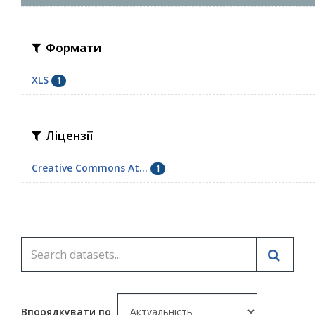
Формати
XLS
1
Ліцензії
Creative Commons At...
1
Впорядкувати по