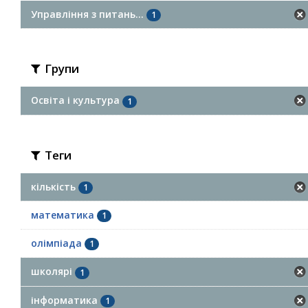
Управління з питань...
1
Групи
Освіта і культура
1
Теги
кількість
1
математика
1
олімпіада
1
школярі
1
інформатика
1