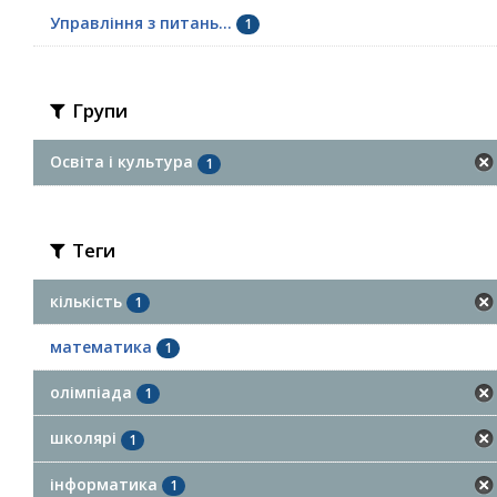
Управління з питань...
1
Групи
Освіта і культура
1
Теги
кількість
1
математика
1
олімпіада
1
школярі
1
інформатика
1