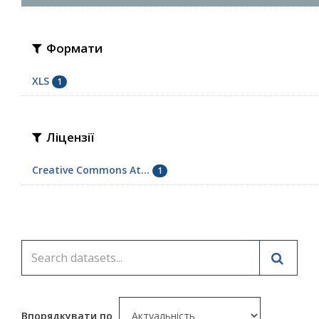
Формати
XLS
1
Ліцензії
Creative Commons At...
1
Впорядкувати по