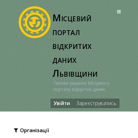
Перейти
до
Місцевий
вмісту
портал
відкритих
даних
Львівщини
Типове рішення Місцевого
порталу відкритих даних
Увійти
Зареєструватись
Організації