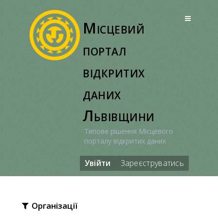
Перейти
до
Місцевий
вмісту
портал
відкритих
даних
Львівщини
Типове рішення Місцевого
порталу відкритих даних
Увійти
Зареєструватись
Організації