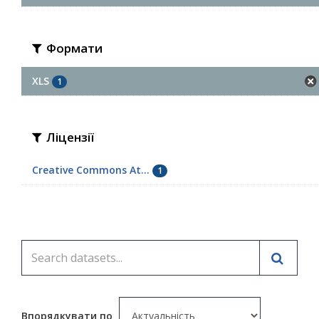
Формати
XLS
1
Ліцензії
Creative Commons At...
1
Впорядкувати по