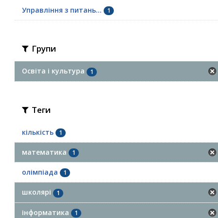
Управління з питань...
1
Групи
Освіта і культура
1
Теги
кількість
1
математика
1
олімпіада
1
школярі
1
інформатика
1