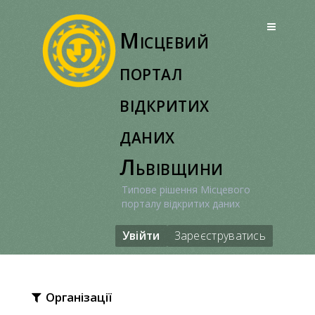
Перейти
до
Місцевий
вмісту
портал
відкритих
даних
Львівщини
Типове рішення Місцевого
порталу відкритих даних
Увійти
Зареєструватись
Організації