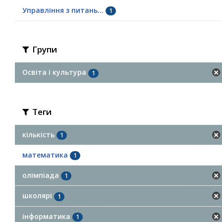
Управління з питань...
1
Групи
Освіта і культура
1
Теги
кількість
1
математика
1
олімпіада
1
школярі
1
інформатика
1