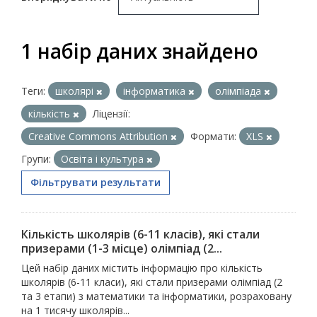
1 набір даних знайдено
Теги:
школярі
інформатика
олімпіада
кількість
Ліцензії:
Creative Commons Attribution
Формати:
XLS
Групи:
Освіта і культура
Фільтрувати результати
Кількість школярів (6-11 класів), які стали
призерами (1-3 місце) олімпіад (2...
Цей набір даних містить інформацію про кількість
школярів (6-11 класи), які стали призерами олімпіад (2
та 3 етапи) з математики та інформатики, розраховану
на 1 тисячу школярів...