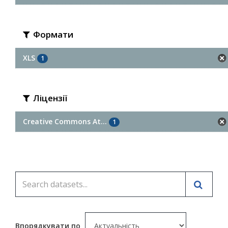
Формати
XLS
1
Ліцензії
Creative Commons At...
1
Впорядкувати по