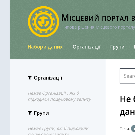
Перейти
до
Місцевий портал 
вмісту
Типове рішення Місцевого порталу
Набори даних
Організації
Групи
Організації
Немає Організації , які б
Не 
підходили пошуковому запиту
да
Групи
Немає Групи, які б підходили
Теги:
пошуковому запиту