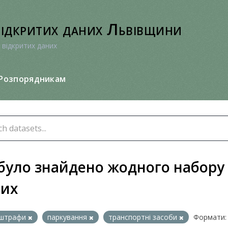
відкритих даних Львівщини
 відкритих даних
Розпорядникам
було знайдено жодного набору
них
штрафи
паркування
транспортні засоби
Формати: