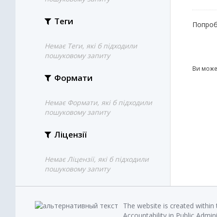
Теги
Попроб
Немає Теги, які б підходили
пошуковому запиту
Ви може
Формати
Немає Формати, які б підходили
пошуковому запиту
Ліцензії
Немає Ліцензії, які б підходили
пошуковому запиту
The website is created within
Accountability in Public Admin