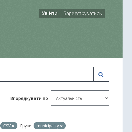
Увійти
Зареєструватись
Впорядкувати по
CSV
Групи:
municipality