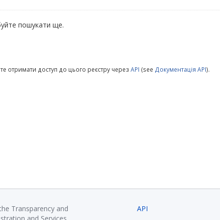
уйте пошукати ще.
те отримати доступ до цього реєстру через
API
(see
Документація API
).
 the Transparency and
API
istration and Services