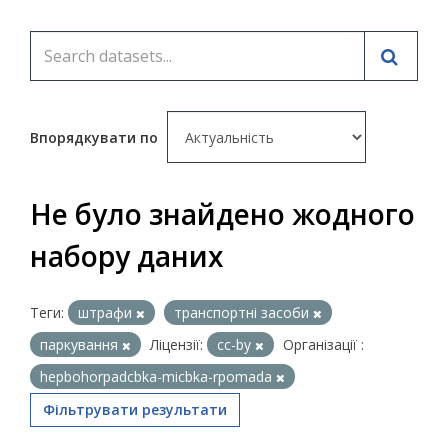
Впорядкувати по
Не було знайдено жодного
набору даних
Теги:
штрафи
транспортні засоби
паркування
Ліцензії:
cc-by
Організації :
hepbohorpadcbka-micbka-rpomada
Фільтрувати результати