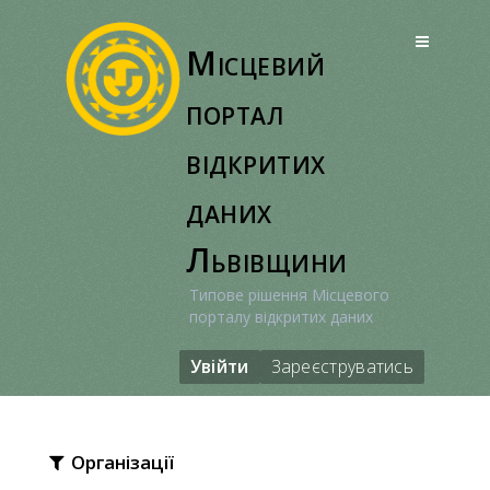
Перейти
до
Місцевий
вмісту
портал
відкритих
даних
Львівщини
Типове рішення Місцевого
порталу відкритих даних
Увійти
Зареєструватись
Організації