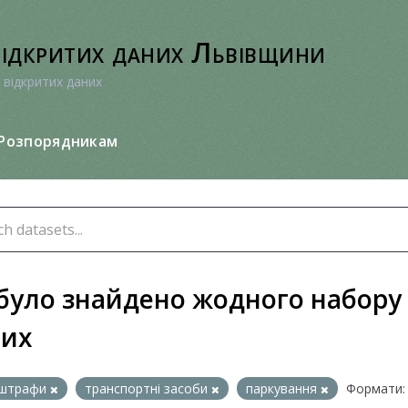
відкритих даних Львівщини
 відкритих даних
Розпорядникам
було знайдено жодного набору
них
штрафи
транспортні засоби
паркування
Формати: