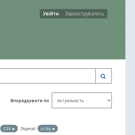
Увійти
Зареєструватись
Впорядкувати по
CSV
Ліцензії:
cc-by