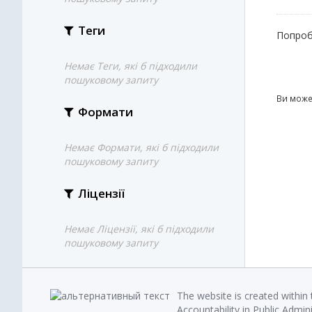
Теги
Попроб
Немає Теги, які б підходили
пошуковому запиту
Ви може
Формати
Немає Формати, які б підходили
пошуковому запиту
Ліцензії
Немає Ліцензії, які б підходили
пошуковому запиту
The website is created within
Accountability in Public Admin