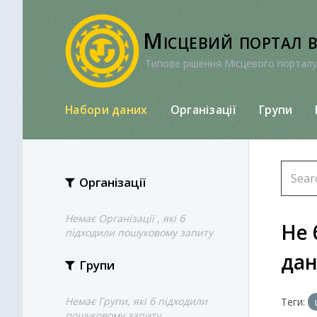
Перейти
до
Місцевий портал 
вмісту
Типове рішення Місцевого порталу
Набори даних
Організації
Групи
Організації
Немає Організації , які б
Не 
підходили пошуковому запиту
да
Групи
Немає Групи, які б підходили
Теги:
пошуковому запиту