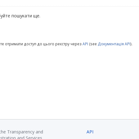
уйте пошукати ще.
те отримати доступ до цього реєстру через
API
(see
Документація API
).
 the Transparency and
API
istration and Services