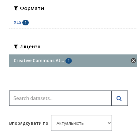
Формати
XLS
1
Ліцензії
Creative Commons At...
1
Впорядкувати по