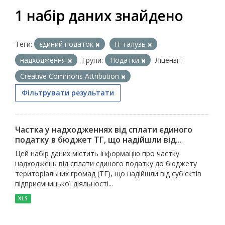
1 набір даних знайдено
Теги:
єдиний податок
ІТ-галузь
надходження
Групи:
Податки
Ліцензії:
Creative Commons Attribution
Фільтрувати результати
Частка у надходженнях від сплати єдиного
податку в бюджет ТГ, що надійшли від...
Цей набір даних містить інформацію про частку
надходжень від сплати єдиного податку до бюджету
територіальних громад (ТГ), що надійшли від суб'єктів
підприємницької діяльності...
XLS