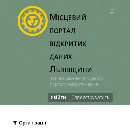
Перейти
до
Місцевий
вмісту
портал
відкритих
даних
Львівщини
Типове рішення Місцевого
порталу відкритих даних
Увійти
Зареєструватись
Організації