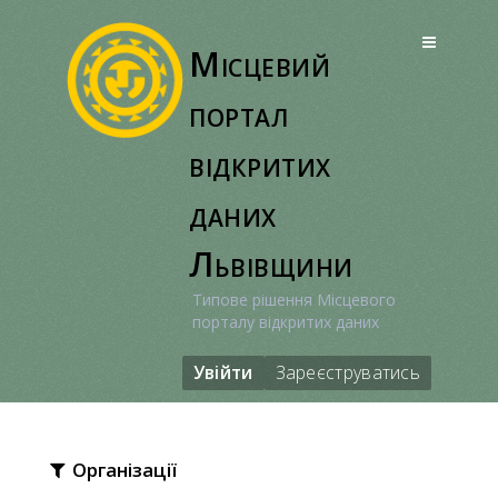
Перейти
до
Місцевий
вмісту
портал
відкритих
даних
Львівщини
Типове рішення Місцевого
порталу відкритих даних
Увійти
Зареєструватись
Організації