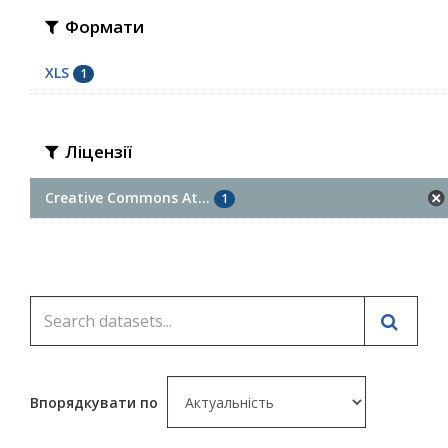
Формати
XLS
1
Ліцензії
Creative Commons At...
1
Впорядкувати по