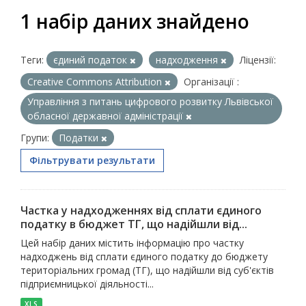
1 набір даних знайдено
Теги:
єдиний податок
надходження
Ліцензії:
Creative Commons Attribution
Організації :
Управління з питань цифрового розвитку Львівської
обласної державної адміністрації
Групи:
Податки
Фільтрувати результати
Частка у надходженнях від сплати єдиного
податку в бюджет ТГ, що надійшли від...
Цей набір даних містить інформацію про частку
надходжень від сплати єдиного податку до бюджету
територіальних громад (ТГ), що надійшли від суб'єктів
підприємницької діяльності...
XLS