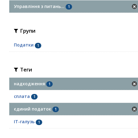
Управління з питань...
1
Групи
Податки
1
Теги
надходження
1
сплата
1
єдиний податок
1
ІТ-галузь
1