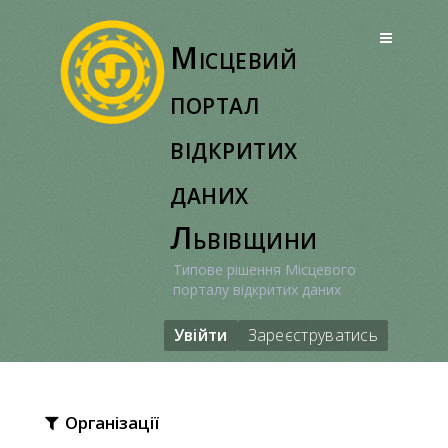
Перейти
до
Місцевий
вмісту
портал
відкритих
даних
Львівщини
Типове рішення Місцевого
порталу відкритих даних
Увійти
Зареєструватись
Організації