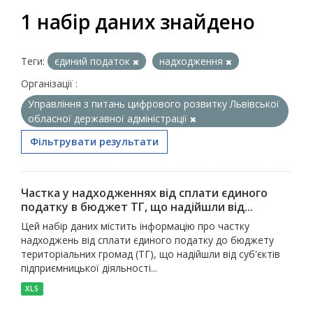
1 набір даних знайдено
Теги:
єдиний податок
надходження
Організації :
Управління з питань цифрового розвитку Львівської
обласної державної адміністрації
Фільтрувати результати
Частка у надходженнях від сплати єдиного
податку в бюджет ТГ, що надійшли від...
Цей набір даних містить інформацію про частку
надходжень від сплати єдиного податку до бюджету
територіальних громад (ТГ), що надійшли від суб'єктів
підприємницької діяльності...
XLS