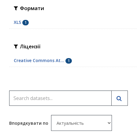
Формати
XLS
1
Ліцензії
Creative Commons At...
1
Впорядкувати по