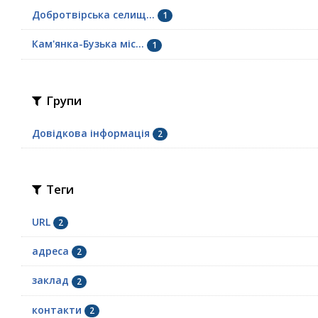
Добротвірська селищ...
1
Кам'янка-Бузька міс...
1
Групи
Довідкова інформація
2
Теги
URL
2
адреса
2
заклад
2
контакти
2