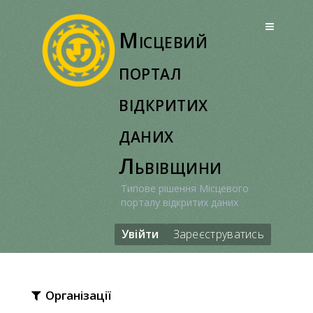
Перейти
до
Місцевий
вмісту
портал
відкритих
даних
Львівщини
Типове рішення Місцевого
порталу відкритих даних
Увійти
Зареєструватись
Організації