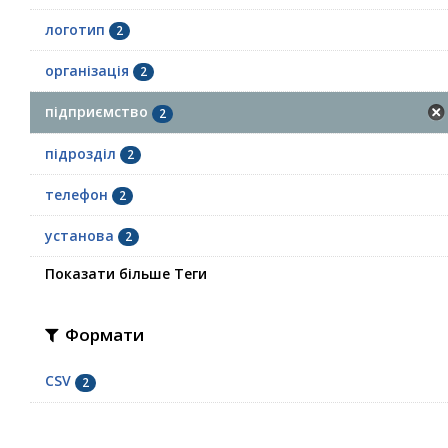
логотип
2
організація
2
підприємство
2
підрозділ
2
телефон
2
установа
2
Показати більше Теги
Формати
CSV
2