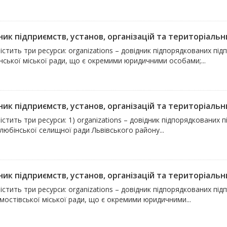
ик підприємств, установ, організацій та територіальни
істить три ресурси: organizations – довідник підпорядкованих підп
ської міської ради, що є окремими юридичними особами;...
ик підприємств, установ, організацій та територіальни
істить три ресурси: 1) organizations – довідник підпорядкованих п
юбінської селищної ради Львівського району...
ик підприємств, установ, організацій та територіальни
істить три ресурси: organizations – довідник підпорядкованих підп
остівської міської ради, що є окремими юридичними...