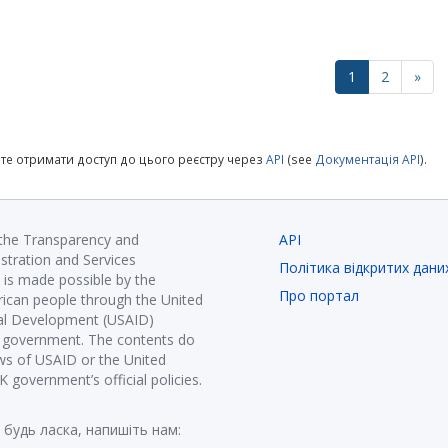
1
2
»
те отримати доступ до цього реєстру через
API
(see
Документація API
).
 the Transparency and
API
istration and Services
Політика відкритих дани
is made possible by the
Про портал
ican people through the United
nal Development (USAID)
K government. The contents do
ews of USAID or the United
government’s official policies.
 будь ласка, напишіть нам: