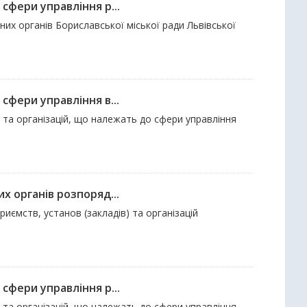
сфери управління р...
них органів Бориславської міської ради Львівської
сфери управління в...
ов та організацій, що належать до сфери управління
х органів розпоряд...
риємств, установ (закладів) та організацій
сфери управління р...
ов та організацій, що належать до сфери управління