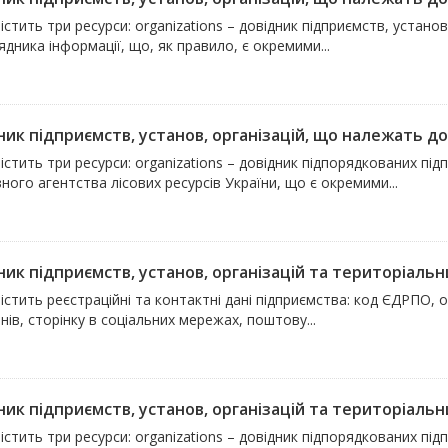
істить три ресурси: organizations – довідник підприємств, устан
дника інформації, що, як правило, є окремими...
ик підприємств, установ, організацій, що належать до 
істить три ресурси: organizations – довідник підпорядкованих підп
ого агентства лісових ресурсів України, що є окремими...
ик підприємств, установ, організацій та територіальни
істить реєстраційні та контактні дані підприємства: код ЄДРПО,
ів, сторінку в соціальних мережах, поштову...
ик підприємств, установ, організацій та територіальни
істить три ресурси: organizations – довідник підпорядкованих підп