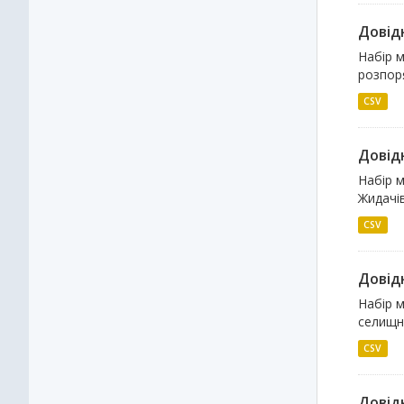
Довідн
Набір м
розпоря
CSV
Довідн
Набір м
Жидачів
CSV
Довідн
Набір м
селищн
CSV
Довідн