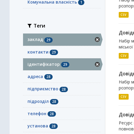
Комунальна власність
1
розпоря
CSV
Теги
Довідн
заклад
29
Набір м
міської
контакти
29
CSV
ідентифікатор
29
Довідн
адреса
28
Набір м
розпоря
підприємство
28
CSV
підрозділ
28
телефон
28
Довідн
Ресурс 
установа
28
повнова