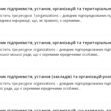
ик підприємств, установ, організацій та територіальни
істить три ресурси: 1)organizations – довідник підпорядкованих пі
дника інформації, що, як правило, є окремими...
ик підприємств, установ, організацій та територіальни
істить три ресурси: organizations – довідник підпорядкованих підп
ської міської ради, що є окремими юридичними особами;...
ик підприємств, установ (закладів) та організацій ро
істить три ресурси: organizations – довідник підпорядкованих під
ої ради, що є окремими юридичними особами;...
ик підприємств, установ, організацій, що належать до 