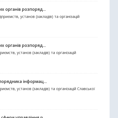
х органів розпоряд...
дприємств, установ (закладів) та організацій
х органів розпоряд...
риємств, установ (закладів) та організацій
зпорядника інформац...
приємств, установ (закладів) та організацій Славської
сфери управління р...