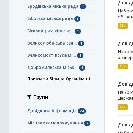
Довідн
Бродівська міська рада
1
Набір м
області
Бібрська міська рада
1
CSV
Бісковицька сільськ...
1
Великолюбінська сел...
Довідн
1
Набір м
Великомостівська мі...
1
розпоря
CSV
Добромильська міськ...
1
Показати більше Організації
Довідн
Набір м
Групи
Державн
CSV
Довідкова інформація
24
Місцеве самоврядування
2
Довідн
Набір м