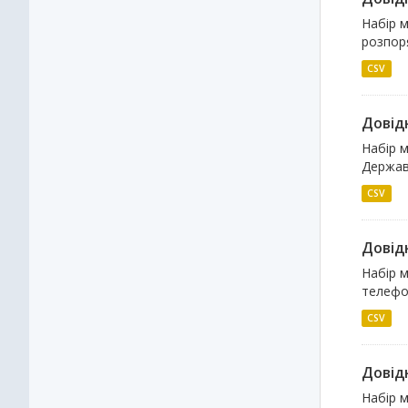
Набір м
розпоря
CSV
Довідн
Набір м
Державн
CSV
Довідн
Набір м
телефон
CSV
Довідн
Набір м