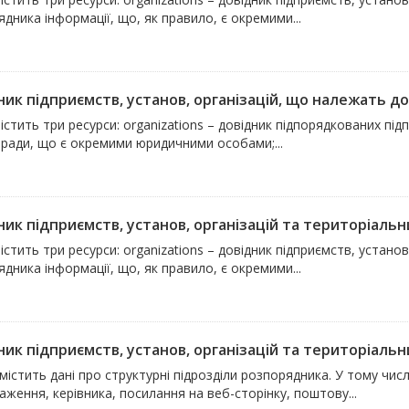
дника інформації, що, як правило, є окремими...
ик підприємств, установ, організацій, що належать до 
істить три ресурси: organizations – довідник підпорядкованих підп
 ради, що є окремими юридичними особами;...
ик підприємств, установ, організацій та територіальни
істить три ресурси: organizations – довідник підприємств, устан
дника інформації, що, як правило, є окремими...
ик підприємств, установ, організацій та територіальни
містить дані про структурні підрозділи розпорядника. У тому числ
ження, керівника, посилання на веб-сторінку, поштову...