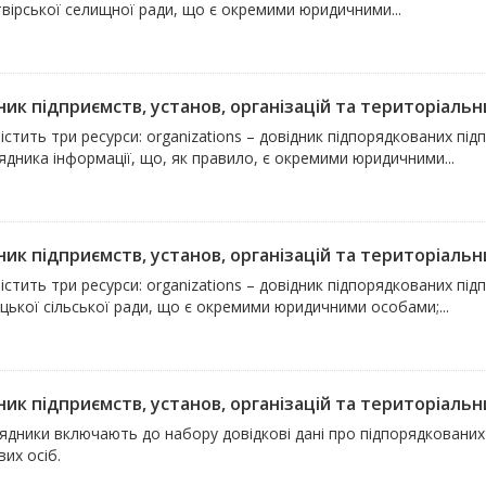
вірської селищної ради, що є окремими юридичними...
ик підприємств, установ, організацій та територіальни
істить три ресурси: organizations – довідник підпорядкованих підп
дника інформації, що, як правило, є окремими юридичними...
ик підприємств, установ, організацій та територіальни
істить три ресурси: organizations – довідник підпорядкованих підп
цької сільської ради, що є окремими юридичними особами;...
ик підприємств, установ, організацій та територіальни
дники включають до набору довідкові дані про підпорядкованих ю
их осіб.