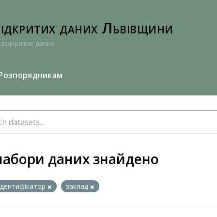
відкритих даних Львівщини
 відкритих даних
Розпорядникам
набори даних знайдено
ідентифікатор
заклад