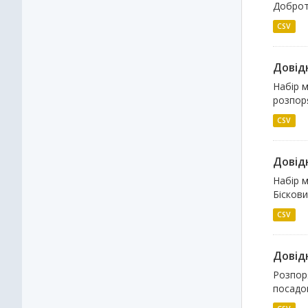
Доброт
CSV
Довідн
Набір м
розпоря
CSV
Довідн
Набір м
Біскови
CSV
Довідн
Розпоря
посадов