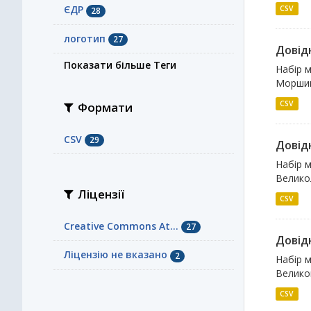
ЄДР
CSV
28
логотип
27
Довідн
Показати більше Теги
Набір м
Моршин
CSV
Формати
CSV
29
Довідн
Набір м
Великол
Ліцензії
CSV
Creative Commons At...
27
Довідн
Ліцензію не вказано
2
Набір м
Великом
CSV