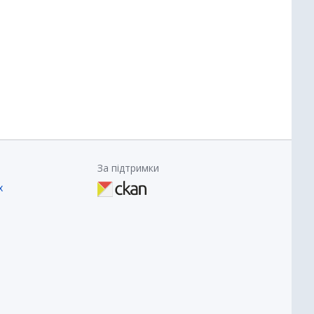
За підтримки
х