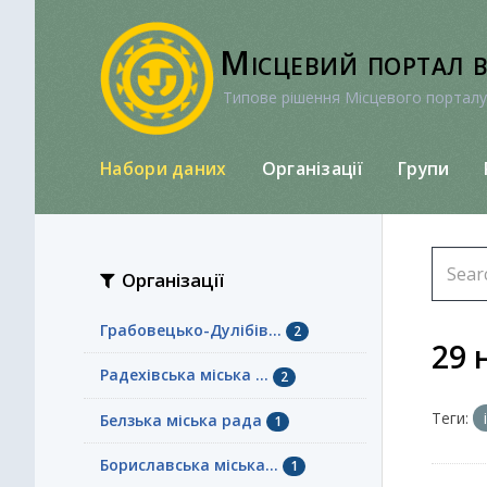
Перейти
до
Місцевий портал 
вмісту
Типове рішення Місцевого порталу
Набори даних
Організації
Групи
Організації
Грабовецько-Дулібів...
2
29 
Радехівська міська ...
2
Теги:
Белзька міська рада
1
Бориславська міська...
1