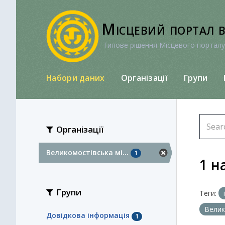
Перейти
до
Місцевий портал 
вмісту
Типове рішення Місцевого порталу
Набори даних
Організації
Групи
Організації
Великомостівська мі...
1
1 н
Групи
Теги:
Велик
Довідкова інформація
1