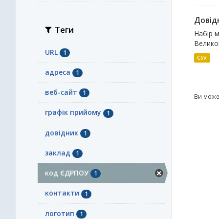
Довідн
Теги
Набір м
Великом
URL
1
CSV
адреса
1
веб-сайт
1
Ви може
графік прийому
1
довідник
1
заклад
1
код ЄДРПОУ
1
контакти
1
логотип
1