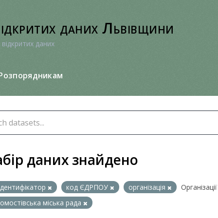
відкритих даних Львівщини
 відкритих даних
Розпорядникам
абір даних знайдено
ідентифікатор
код ЄДРПОУ
організація
Організації 
омостівська міська рада