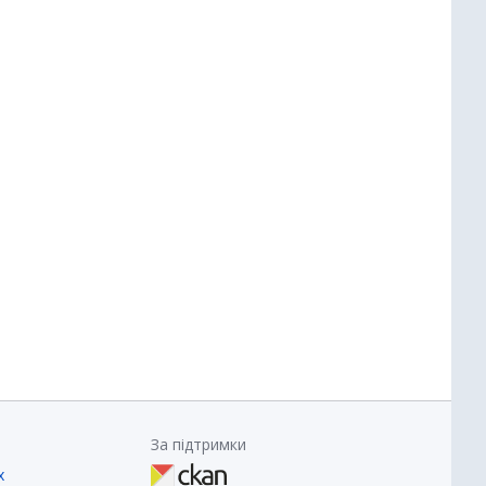
За підтримки
х