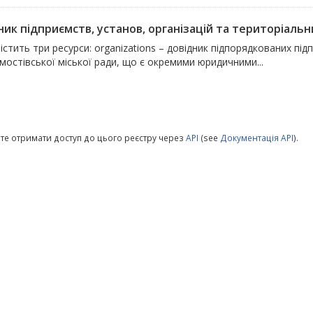
ик підприємств, установ, організацій та територіальни
істить три ресурси: organizations – довідник підпорядкованих підп
остівської міської ради, що є окремими юридичними...
те отримати доступ до цього реєстру через
API
(see
Документація API
).