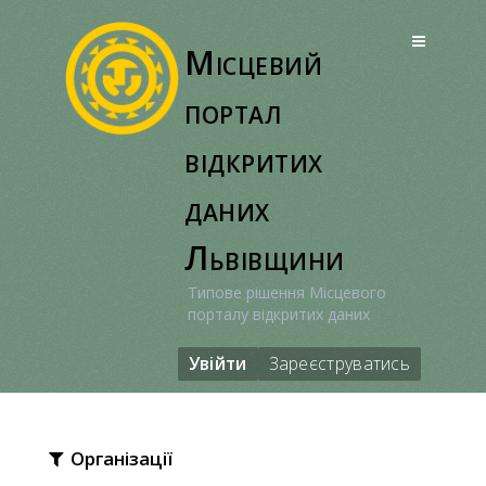
Перейти
до
Місцевий
вмісту
портал
відкритих
даних
Львівщини
Типове рішення Місцевого
порталу відкритих даних
Увійти
Зареєструватись
Організації