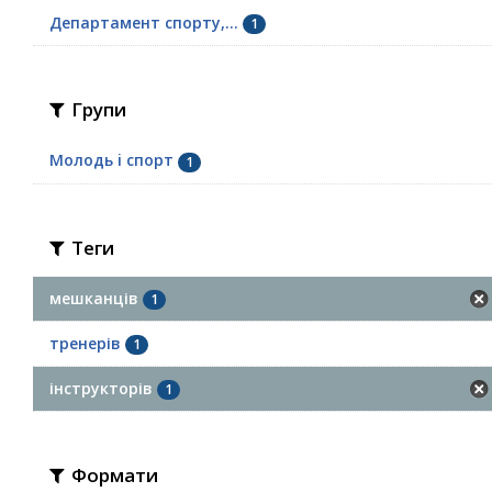
Департамент спорту,...
1
Групи
Молодь i спорт
1
Теги
мешканців
1
тренерів
1
інструкторів
1
Формати