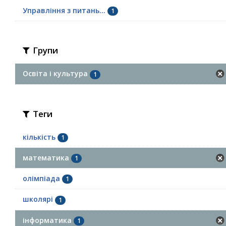
Управління з питань...
1
Групи
Освіта і культура
1
Теги
кількість
1
математика
1
олімпіада
1
школярі
1
інформатика
1