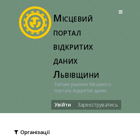
Перейти
до
Місцевий
вмісту
портал
відкритих
даних
Львівщини
Типове рішення Місцевого
порталу відкритих даних
Увійти
Зареєструватись
Організації