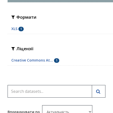
Формати
XLS
1
Ліцензії
Creative Commons At...
1
Впорядкувати по