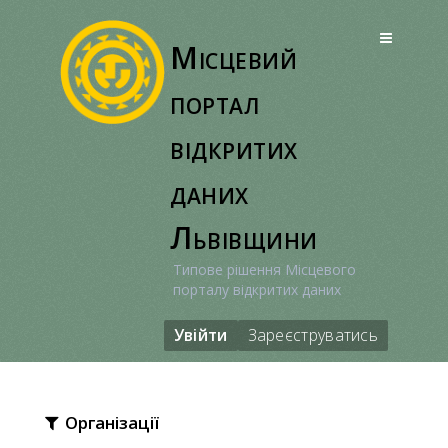
Перейти
до
Місцевий
вмісту
портал
відкритих
даних
Львівщини
Типове рішення Місцевого
порталу відкритих даних
Увійти
Зареєструватись
Організації