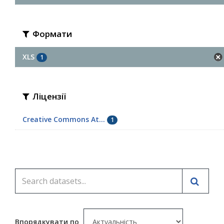
Формати
XLS
1
Ліцензії
Creative Commons At...
1
Впорядкувати по