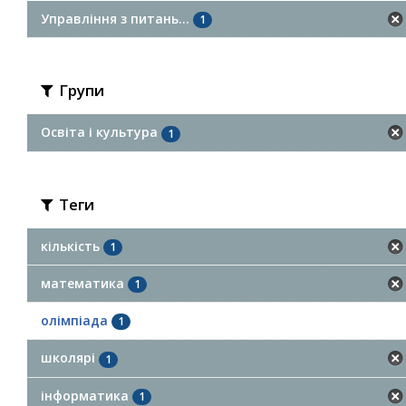
Управління з питань...
1
Групи
Освіта і культура
1
Теги
кількість
1
математика
1
олімпіада
1
школярі
1
інформатика
1