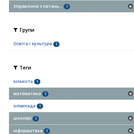
Управління з питань...
1
Групи
Освіта і культура
1
Теги
кількість
1
математика
1
олімпіада
1
школярі
1
інформатика
1