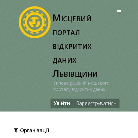
Перейти
до
Місцевий
вмісту
портал
відкритих
даних
Львівщини
Типове рішення Місцевого
порталу відкритих даних
Увійти
Зареєструватись
Організації