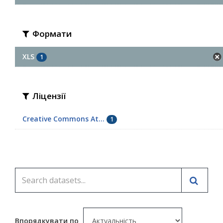
Формати
XLS
1
Ліцензії
Creative Commons At...
1
Впорядкувати по