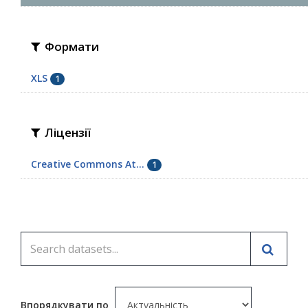
Формати
XLS
1
Ліцензії
Creative Commons At...
1
Впорядкувати по