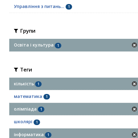
Управління з питань...
1
Групи
Освіта і культура
1
Теги
кількість
1
математика
1
олімпіада
1
школярі
1
інформатика
1