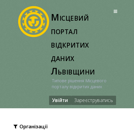
Перейти
до
Місцевий
вмісту
портал
відкритих
даних
Львівщини
Типове рішення Місцевого
порталу відкритих даних
Увійти
Зареєструватись
Організації