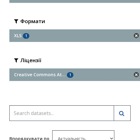
Формати
XLS
1
Ліцензії
Creative Commons At...
1
Впорядкувати по