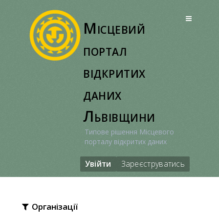
Перейти
до
Місцевий
вмісту
портал
відкритих
даних
Львівщини
Типове рішення Місцевого
порталу відкритих даних
Увійти
Зареєструватись
Організації