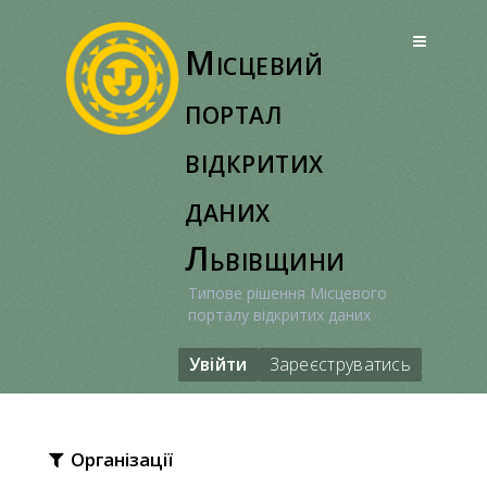
Перейти
до
Місцевий
вмісту
портал
відкритих
даних
Львівщини
Типове рішення Місцевого
порталу відкритих даних
Увійти
Зареєструватись
Організації