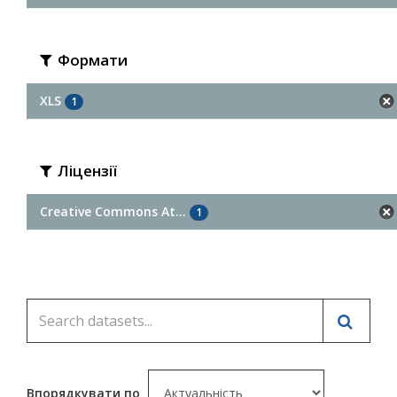
Формати
XLS
1
Ліцензії
Creative Commons At...
1
Впорядкувати по