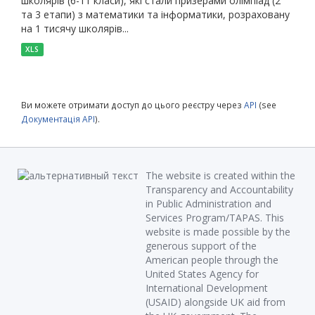
школярів (6-11 класи), які стали призерами олімпіад (2
та 3 етапи) з математики та інформатики, розраховану
на 1 тисячу школярів...
XLS
Ви можете отримати доступ до цього реєстру через
API
(see
Документація API
).
The website is created within the
Transparency and Accountability
in Public Administration and
Services Program/TAPAS. This
website is made possible by the
generous support of the
American people through the
United States Agency for
International Development
(USAID) alongside UK aid from