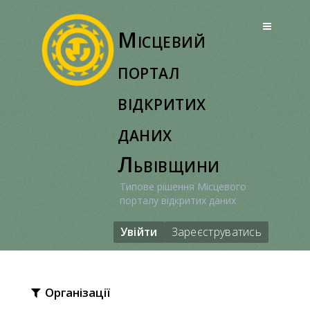
Перейти
до
Місцевий
вмісту
портал
відкритих
даних
Львівщини
Типове рішення Місцевого
порталу відкритих даних
Увійти
Зареєструватись
Організації