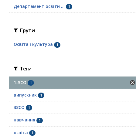
Департамент освіти ...
1
Групи
Освіта і культура
1
Теги
1-ЗСО
1
випускник
1
ЗЗСО
1
навчання
1
освіта
1