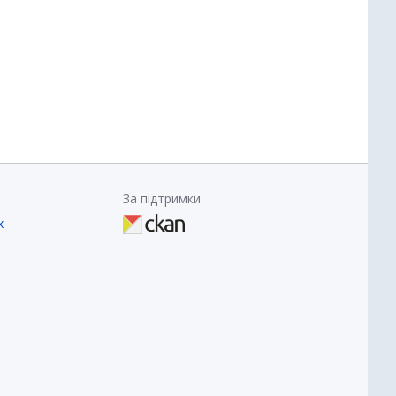
За підтримки
х