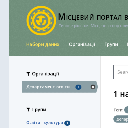
Перейти
до
Місцевий портал 
вмісту
Типове рішення Місцевого порталу
Набори даних
Організації
Групи
Організації
Департамент освіти ...
1
1 н
Групи
Теги:
Депар
Освіта і культура
1