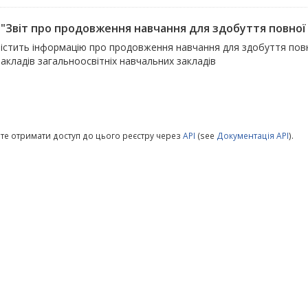
 "Звіт про продовження навчання для здобуття повної з
містить інформацію про продовження навчання для здобуття повно
закладів загальноосвітніх навчальних закладів
те отримати доступ до цього реєстру через
API
(see
Документація API
).