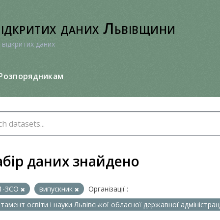
відкритих даних Львівщини
 відкритих даних
Розпорядникам
абір даних знайдено
1-ЗСО
випускник
Організації :
тамент освіти і науки Львівської обласної державної адміністрац