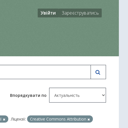
Увійти
Зареєструватись
Впорядкувати по
ії
Ліцензії:
Creative Commons Attribution