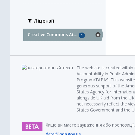
Ліцензії
Creative Commons At...
1
The website is created within
Accountability in Public Admin
Program/TAPAS. This website 
generous support of the Amer
States Agency for Internatio
alongside UK aid from the U
not necessarily reflect the vi
States Government and the UK 
Якщо ви маєте зауваження або пропозиції,
data@loda.gov.ua