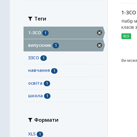
1-ЗСО
Теги
Набір 
класів 
1-ЗСО
1
XLS
випускник
1
ЗЗСО
1
Ви може
навчання
1
освіта
1
школа
1
Формати
XLS
1