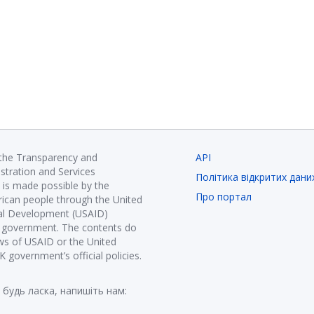
 the Transparency and
API
istration and Services
Політика відкритих дани
is made possible by the
Про портал
ican people through the United
nal Development (USAID)
K government. The contents do
ews of USAID or the United
government’s official policies.
 будь ласка, напишіть нам: