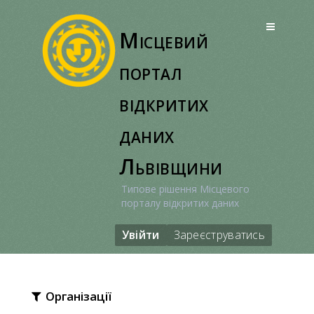
Перейти
до
Місцевий
вмісту
портал
відкритих
даних
Львівщини
Типове рішення Місцевого
порталу відкритих даних
Увійти
Зареєструватись
Організації