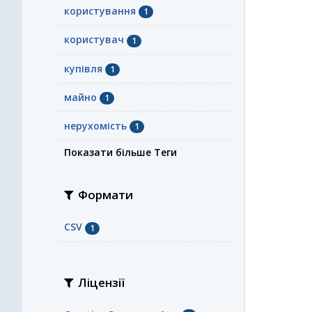
користування
1
користувач
1
купівля
1
майно
1
нерухомість
1
Показати більше Теги
Формати
CSV
1
Ліцензії