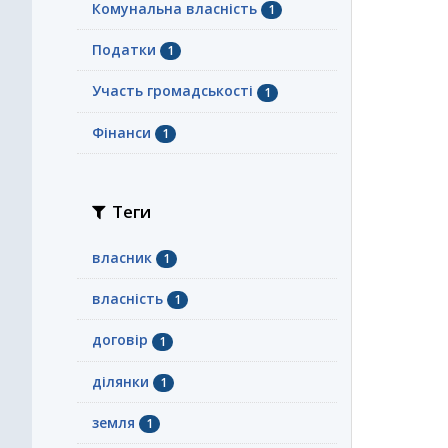
Комунальна власність
1
Податки
1
Участь громадськості
1
Фінанси
1
Теги
власник
1
власність
1
договір
1
ділянки
1
земля
1