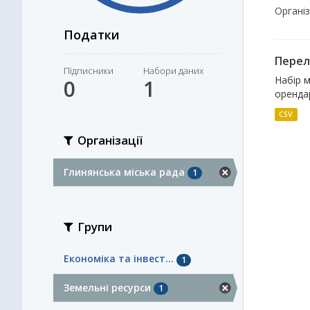
Організа
Податки
Перел
Підписники
Набори даних
Набір м
0
1
орендар
CSV
Організації
Глинянська міська рада
1
Групи
Економіка та інвест...
1
Земельні ресурси
1