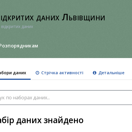
відкритих даних Львівщини
 відкритих даних
Розпорядникам
бори даних
Стрічка активності
Детальніше
абір даних знайдено