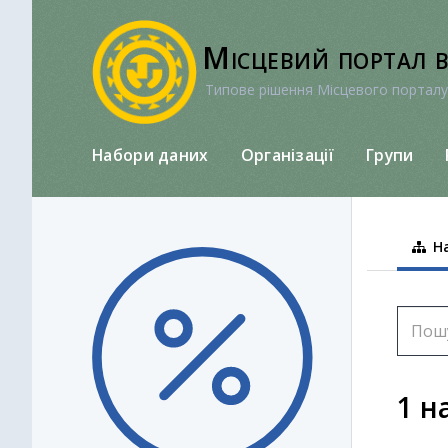
Перейти
до
Місцевий портал 
вмісту
Типове рішення Місцевого порталу
Набори даних
Організації
Групи
На
1 н