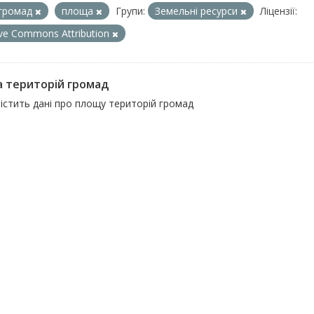
громад
площа
Групи:
Земельні ресурси
Ліцензії:
ive Commons Attribution
 територій громад
істить дані про площу територій громад