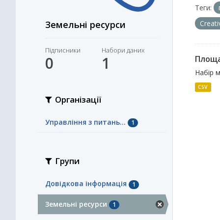
Теги:
Земельні ресурси
Creat
Підписники
Набори даних
0
1
Площа
Набір м
CSV
Організації
Управління з питань...
1
Групи
Довідкова інформація
1
Земельні ресурси
1