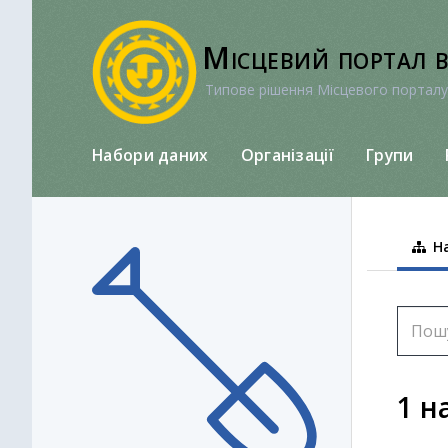
Перейти
до
Місцевий портал 
вмісту
Типове рішення Місцевого порталу
Набори даних
Організації
Групи
На
1 н