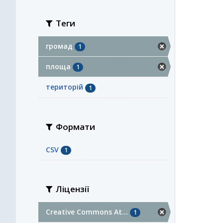
Теги
громад
1
площа
1
територій
1
Формати
CSV
1
Ліцензії
Creative Commons At...
1