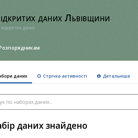
відкритих даних Львівщини
 відкритих даних
Розпорядникам
бори даних
Стрічка активності
Детальніше
абір даних знайдено