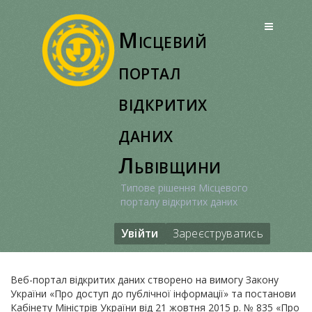
Перейти
до
Місцевий
вмісту
портал
відкритих
даних
Львівщини
Типове рішення Місцевого
порталу відкритих даних
Увійти
Зареєструватись
Веб-портал відкритих даних створено на вимогу Закону
України «Про доступ до публічної інформації» та постанови
Кабінету Міністрів України від 21 жовтня 2015 р. № 835 «Про