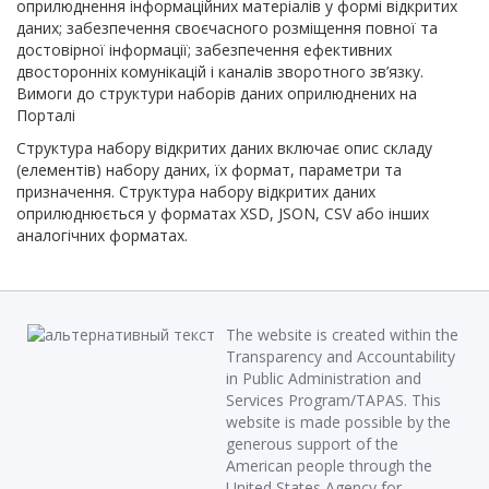
оприлюднення інформаційних матеріалів у формі відкритих
даних; забезпечення своєчасного розміщення повної та
достовірної інформації; забезпечення ефективних
двосторонніх комунікацій і каналів зворотного зв’язку.
Вимоги до структури наборів даних оприлюднених на
Порталі
Структура набору відкритих даних включає опис складу
(елементів) набору даних, їх формат, параметри та
призначення. Структура набору відкритих даних
оприлюднюється у форматах XSD, JSON, CSV або інших
аналогічних форматах.
The website is created within the
Transparency and Accountability
in Public Administration and
Services Program/TAPAS. This
website is made possible by the
generous support of the
American people through the
United States Agency for