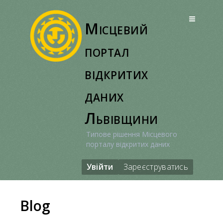
Перейти
до
Місцевий
вмісту
портал
відкритих
даних
Львівщини
Типове рішення Місцевого
порталу відкритих даних
Увійти
Зареєструватись
Blog