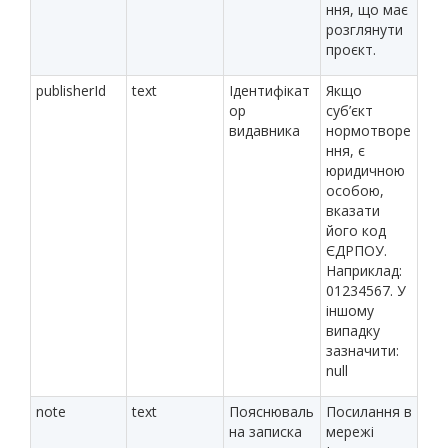
ння, що має
розглянути
проєкт.
publisherId
text
Ідентифікат
Якщо
ор
суб’єкт
видавника
нормотворе
ння, є
юридичною
особою,
вказати
його код
ЄДРПОУ.
Наприклад:
01234567. У
іншому
випадку
зазначити:
null
note
text
Пояснюваль
Посилання в
на записка
мережі