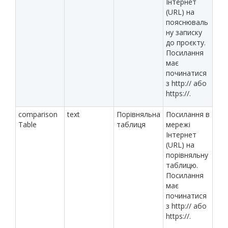
Інтернет
(URL) на
пояснюваль
ну записку
до проєкту.
Посилання
має
починатися
з http:// або
https://.
comparison
text
Порівняльна
Посилання в
Table
таблиця
мережі
Інтернет
(URL) на
порівняльну
таблицю.
Посилання
має
починатися
з http:// або
https://.