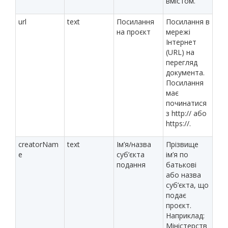
вмістом.
url
text
Посилання
Посилання в
на проєкт
мережі
Інтернет
(URL) на
перегляд
документа.
Посилання
має
починатися
з http:// або
https://.
creatorNam
text
Ім’я/назва
Прізвище
e
суб’єкта
ім’я по
подання
батькові
або назва
суб’єкта, що
подає
проєкт.
Наприклад:
Міністерств