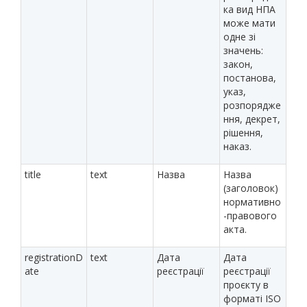
ка вид НПА
може мати
одне зі
значень:
закон,
постанова,
указ,
розпорядже
ння, декрет,
рішення,
наказ.
title
text
Назва
Назва
(заголовок)
нормативно
-правового
акта.
registrationD
text
Дата
Дата
ate
реєстрації
реєстрації
проєкту в
форматі ISO