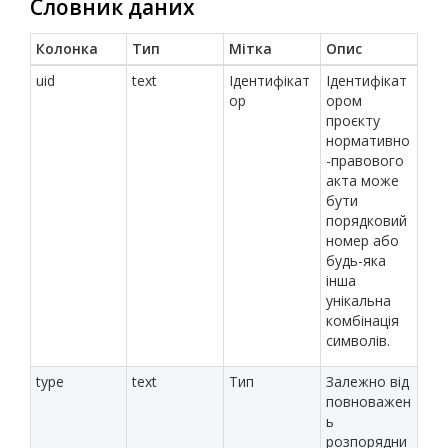
Словник даних
Колонка
Тип
Мітка
Опис
uid
text
Ідентифікат
Ідентифікат
ор
ором
проєкту
нормативно
-правового
акта може
бути
порядковий
номер або
будь-яка
інша
унікальна
комбінація
символів.
type
text
Тип
Залежно від
повноважен
ь
розпорядни