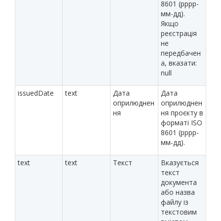
8601 (рррр-
мм-дд).
Якщо
реєстрація
не
передбачен
а, вказати:
null
issuedDate
text
Дата
Дата
оприлюднен
оприлюднен
ня
ня проєкту в
форматі ISO
8601 (рррр-
мм-дд).
text
text
Текст
Вказується
текст
документа
або назва
файлу із
текстовим