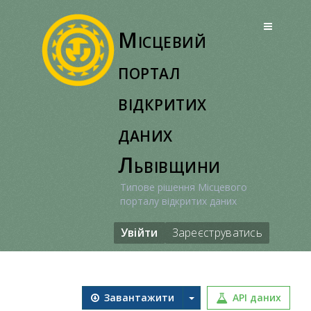
Перейти
до
Місцевий
вмісту
портал
відкритих
даних
Львівщини
Типове рішення Місцевого
порталу відкритих даних
Увійти
Зареєструватись
Завантажити
API даних