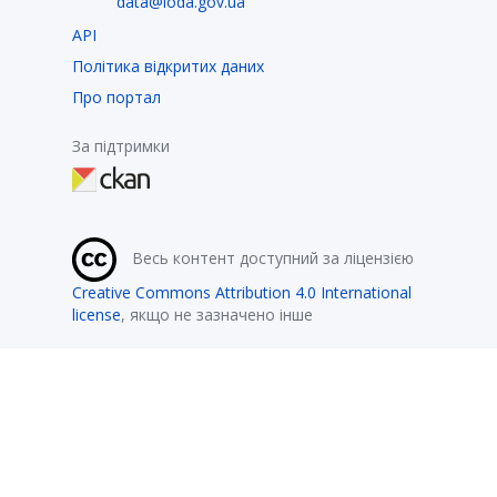
data@loda.gov.ua
API
Політика відкритих даних
Про портал
За підтримки
Весь контент доступний за ліцензією
Creative Commons Attribution 4.0 International
license
, якщо не зазначено інше