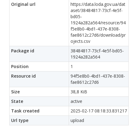
Original url
https://data.loda.gov.ua/dat
aset/38484817-73cf-4e5f-
bd05-
1924a282a564/resource/94
f5e8b0-4bd1-437e-8308-
fae8612c27d6/download/pr
ojects.csv
Package id
38484817-73cf-4e5f-bd05-
1924a282a564
Position
1
Resource id
94f5e8b0-4bd1-437e-8308-
fae8612c27d6
Size
38,8 KiB
State
active
Task created
2025-02-17 08:18:33.831217
Url type
upload