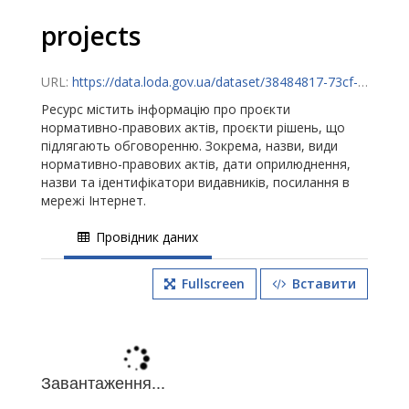
projects
URL:
https://data.loda.gov.ua/dataset/38484817-73cf-4e5f-bd05-1924a282a564/resource/94f5e8b0-4bd1-437e-8308-fae8612c27d6/download/projects.csv
Ресурс містить інформацію про проєкти
нормативно-правових актів, проєкти рішень, що
підлягають обговоренню. Зокрема, назви, види
нормативно-правових актів, дати оприлюднення,
назви та ідентифікатори видавників, посилання в
мережі Інтернет.
Провідник даних
Fullscreen
Вставити