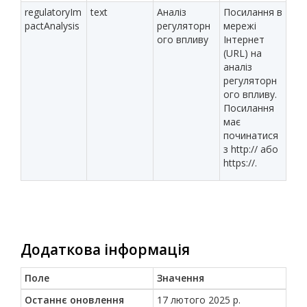
regulatoryIm
text
Аналіз
Посилання в
pactAnalysis
регуляторн
мережі
ого впливу
Інтернет
(URL) на
аналіз
регуляторн
ого впливу.
Посилання
має
починатися
з http:// або
https://.
Додаткова інформація
Поле
Значення
Останнє оновлення
17 лютого 2025 р.