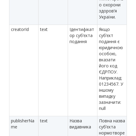
о охорони
здоров’я
України.
creatorId
text
Ідентифікат
Якщо
ор суб’єкта
суб’єкт
подання
подання є
юридичною
особою,
вказати
його код
ЄДРПОУ.
Наприклад:
01234567. У
іншому
випадку
зазначити:
null
publisherNa
text
Назва
Повна назва
me
видавника
суб’єкта
нормотворе