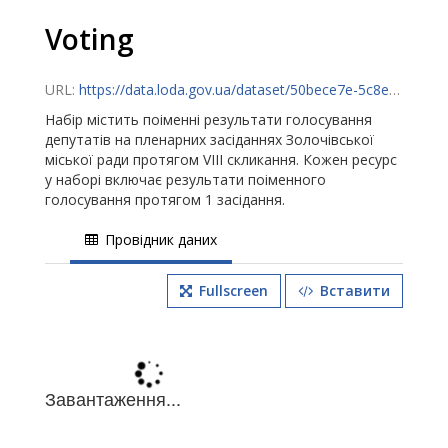
Voting
URL:
https://data.loda.gov.ua/dataset/50bece7e-5c8e-4b40-807d-5fc84945c761/resource/b6115522-a7dd-44a0-858e-bb7a6ecd75eb/download/votingvoting.csv
Набір містить поіменні результати голосування
депутатів на пленарних засіданнях Золочівської
міської ради протягом VIII скликання. Кожен ресурс
у наборі включає результати поіменного
голосування протягом 1 засідання.
Провідник даних
Fullscreen
Вставити