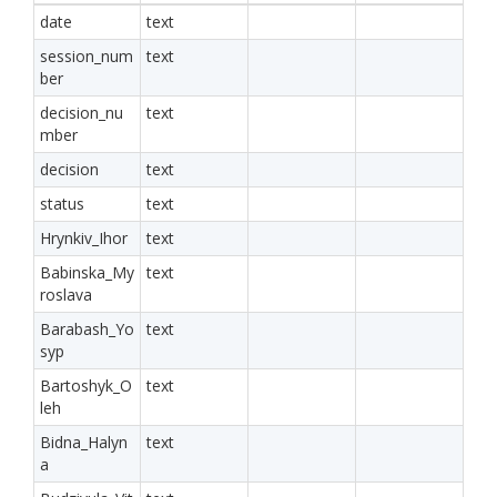
date
text
session_num
text
ber
decision_nu
text
mber
decision
text
status
text
Hrynkiv_Ihor
text
Babinska_My
text
roslava
Barabash_Yo
text
syp
Bartoshyk_O
text
leh
Bidna_Halyn
text
a