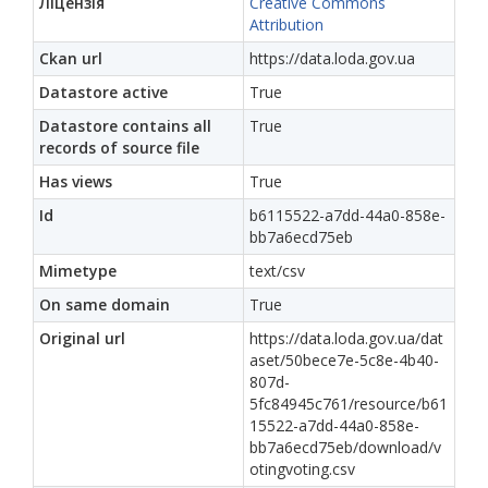
Ліцензія
Creative Commons
Attribution
Ckan url
https://data.loda.gov.ua
Datastore active
True
Datastore contains all
True
records of source file
Has views
True
Id
b6115522-a7dd-44a0-858e-
bb7a6ecd75eb
Mimetype
text/csv
On same domain
True
Original url
https://data.loda.gov.ua/dat
aset/50bece7e-5c8e-4b40-
807d-
5fc84945c761/resource/b61
15522-a7dd-44a0-858e-
bb7a6ecd75eb/download/v
otingvoting.csv