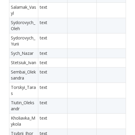
Salamak_Vas
text
yl
Sydorovych_
text
Oleh
Sydorovych_
text
Yurii
Sych_Nazar
text
Stetsiuk_Ivan
text
Sembai_Olek
text
sandra
Torskyi_Tara
text
s
Tiutin_Oleks
text
andr
Kholiavka_M
text
ykola
Tsybrii_Ihor
text