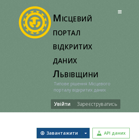
Перейти
до
Місцевий
вмісту
портал
відкритих
даних
Львівщини
Типове рішення Місцевого
порталу відкритих даних
Увійти
Зареєструватись
Завантажити
API даних