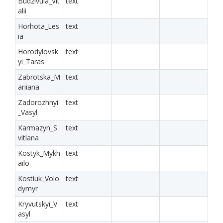
Budzivula_Vit
text
alii
Horhota_Les
text
ia
Horodylovsk
text
yi_Taras
Zabrotska_M
text
ariiana
Zadorozhnyi
text
_Vasyl
Karmazyn_S
text
vitlana
Kostyk_Mykh
text
ailo
Kostiuk_Volo
text
dymyr
Kryvutskyi_V
text
asyl