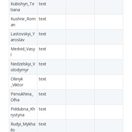
Kubishyn_Te
text
tiana
Kushnir_Rom
text
an
Lastovskyi_Y
text
aroslav
Medvid_Vasy
text
l
Nedzelskyi_V
text
olodymyr
Oliinyk
text
_Viktor
Pervukhina_
text
Olha
Piddubna_Kh
text
rystyna
Rudyi_Mykha
text
ilo