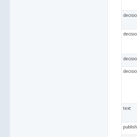
decisio
decisi
decis
decisi
text
publi