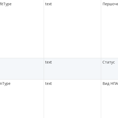
fitType
text
Першоче
text
Статус
onType
text
Вид НПА