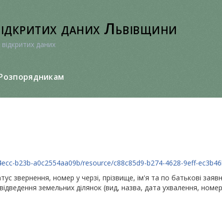
відкритих даних Львівщини
 відкритих даних
Розпорядникам
-4ecc-b23b-a0c2554aa09b/resource/c88c85d9-b274-4628-9eff-ec3b46b
атус звернення, номер у черзі, прізвище, ім'я та по батькові зая
відведення земельних ділянок (вид, назва, дата ухвалення, номе