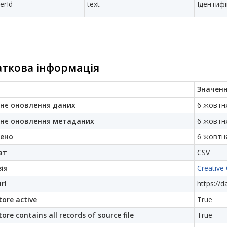
erId
text
Ідентиф
ткова інформація
Значен
нє оновлення даних
6 жовтня
нє оновлення метаданих
6 жовтня
ено
6 жовтня
ат
CSV
ія
Creative
rl
https://d
ore active
True
ore contains all records of source file
True