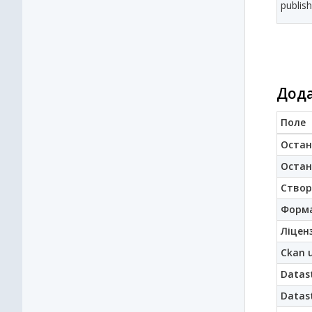
publish
Дода
Поле
Остан
Остан
Створ
Форм
Ліценз
Ckan u
Datast
Datast