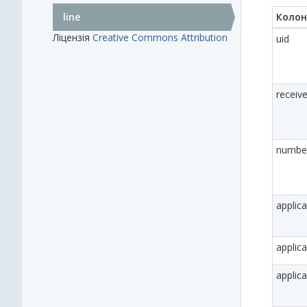
line
Колон
Ліцензія
Creative Commons Attribution
uid
receiv
numbe
applic
appli
applic