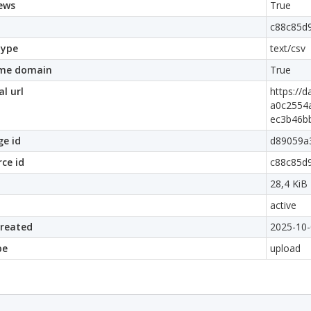
ews
True
c88c85d
ype
text/csv
me domain
True
al url
https://
a0c2554a
ec3b46bb
e id
d89059a
ce id
c88c85d
28,4 KiB
active
created
2025-10-
pe
upload