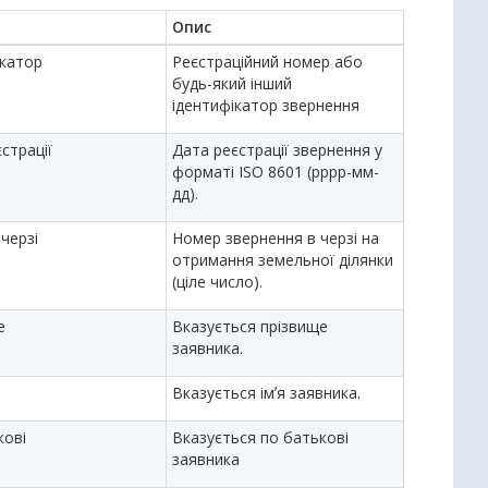
Опис
ікатор
Реєстраційний номер або
будь-який інший
ідентифікатор звернення
страції
Дата реєстрації звернення у
форматі ISO 8601 (рррр-мм-
дд).
черзі
Номер звернення в черзі на
отримання земельної ділянки
(ціле число).
е
Вказується прізвище
заявника.
Вказується імʼя заявника.
кові
Вказується по батькові
заявника