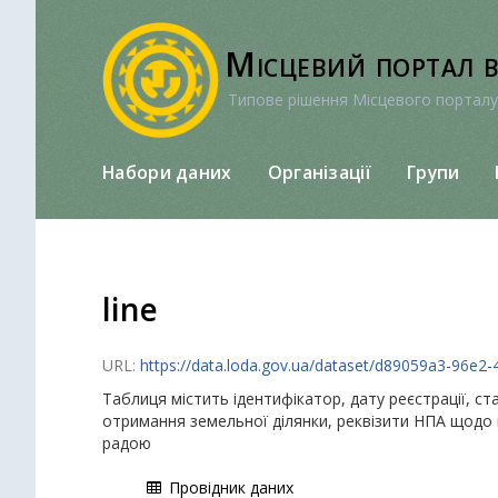
Перейти
до
Місцевий портал 
вмісту
Типове рішення Місцевого порталу
Набори даних
Організації
Групи
line
URL:
https://data.loda.gov.ua/dataset/d89059a3-96e2
Таблиця містить ідентифікатор, дату реєстрації, ст
отримання земельної ділянки, реквізити НПА щодо 
радою
Провідник даних