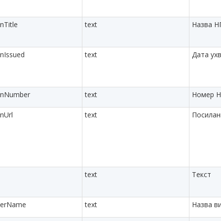
nTitle
text
Назва Н
onIssued
text
Дата ух
ionNumber
text
Номер 
onUrl
text
Посилан
text
Текст
sherName
text
Назва в