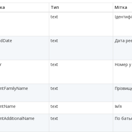
ка
Тип
Мітка
text
Ідентиф
edDate
text
Дата реє
r
text
Номер у 
antFamilyName
text
Прізвищ
cantName
text
Імʼя
antAdditionalName
text
По бать