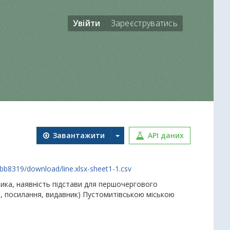
Увійти
Зареєструватись
Завантажити
API даних
b8319/download/line.xlsx-sheet1-1.csv
вника, наявність підстави для першочергового
р, посилання, видавник) Пустомитівською міською