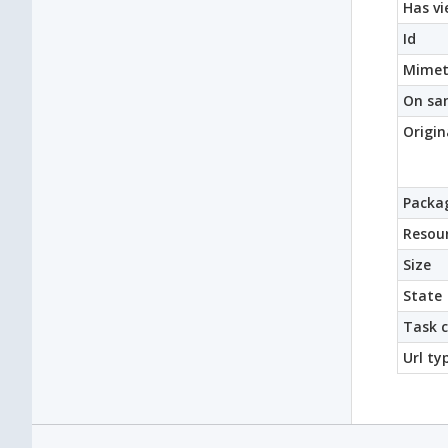
Has vi
Id
Mimet
On sa
Origin
Packag
Resour
Size
State
Task 
Url ty