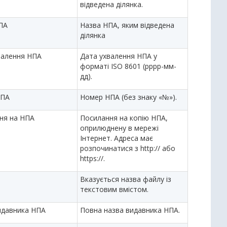
відведена ділянка.
ПА
Назва НПА, яким відведена
ділянка
валення НПА
Дата ухвалення НПА у
форматі ISO 8601 (рррр-мм-
дд).
НПА
Номер НПА (без знаку «№»).
ня на НПА
Посилання на копію НПА,
оприлюднену в мережі
Інтернет. Адреса має
розпочинатися з http:// або
https://.
Вказується назва файлу із
текстовим вмістом.
идавника НПА
Повна назва видавника НПА.