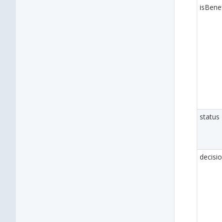
isBene
status
decisi