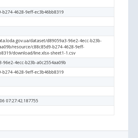
9-b274-4628-9eff-ec3b46bb8319
data.loda.gov.ua/dataset/d89059a3-96e2-4ecc-b23b-
a09b/resource/c88c85d9-b274-4628-9eff-
8319/download/line.xlsx-sheet1-1.csv
3-96e2-4ecc-b23b-a0c2554aa09b
9-b274-4628-9eff-ec3b46bb8319
06 07:27:42.187755