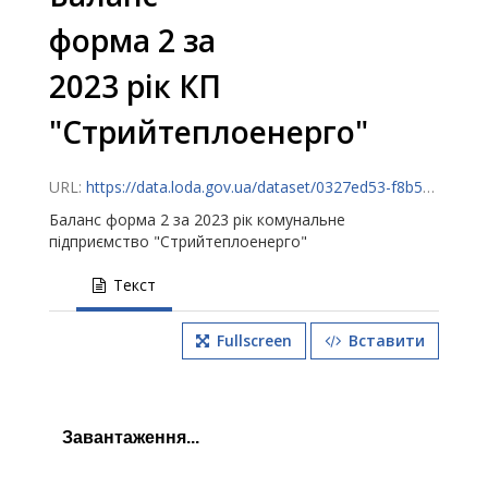
форма 2 за
2023 рік КП
"Стрийтеплоенерго"
URL:
https://data.loda.gov.ua/dataset/0327ed53-f8b5-4a71-8908-52b13d64860b/resource/14070f50-12f1-4a85-ab78-e93c32c79014/download/460100005432684s010021410000471122023.xml
Баланс форма 2 за 2023 рік комунальне
підприємство "Стрийтеплоенерго"
Текст
Fullscreen
Вставити