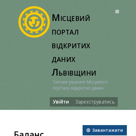
Перейти
до
Місцевий
вмісту
портал
відкритих
даних
Львівщини
Типове рішення Місцевого
порталу відкритих даних
Увійти
Зареєструватись
Завантажити
Баланс