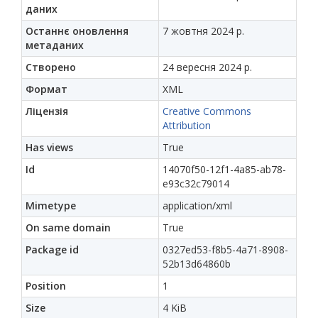
даних
Останнє оновлення
7 жовтня 2024 р.
метаданих
Створено
24 вересня 2024 р.
Формат
XML
Ліцензія
Creative Commons
Attribution
Has views
True
Id
14070f50-12f1-4a85-ab78-
e93c32c79014
Mimetype
application/xml
On same domain
True
Package id
0327ed53-f8b5-4a71-8908-
52b13d64860b
Position
1
Size
4 KiB