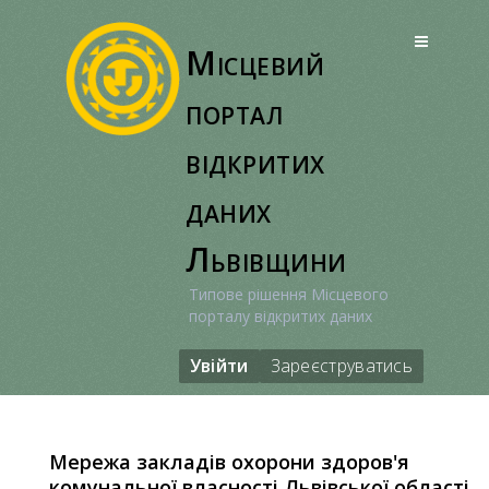
Перейти
до
Місцевий
вмісту
портал
відкритих
даних
Львівщини
Типове рішення Місцевого
порталу відкритих даних
Увійти
Зареєструватись
Мережа закладів охорони здоров'я
комунальної власності Львівської області