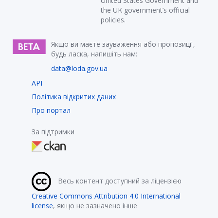
United States Government and
the UK government’s official
policies.
Якщо ви маєте зауваження або пропозиції,
будь ласка, напишіть нам:
data@loda.gov.ua
API
Політика відкритих даних
Про портал
За підтримки
Весь контент доступний за ліцензією
Creative Commons Attribution 4.0 International
license
, якщо не зазначено інше