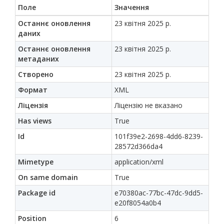
Поле
Значення
Останнє оновлення
23 квітня 2025 р.
даних
Останнє оновлення
23 квітня 2025 р.
метаданих
Створено
23 квітня 2025 р.
Формат
XML
Ліцензія
Ліцензію не вказано
Has views
True
Id
101f39e2-2698-4dd6-8239-
28572d366da4
Mimetype
application/xml
On same domain
True
Package id
e70380ac-77bc-47dc-9dd5-
e20f8054a0b4
Position
6