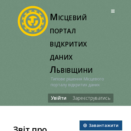
Перейти
до
Місцевий
вмісту
портал
відкритих
даних
Львівщини
Типове рішення Місцевого
порталу відкритих даних
Увійти
Зареєструватись
Завантажити
Звіт про