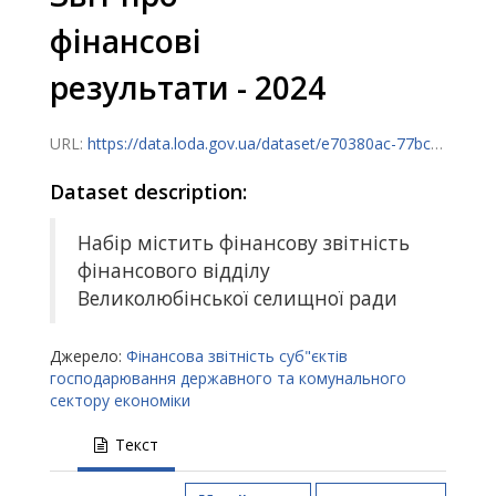
фінансові
результати - 2024
URL:
https://data.loda.gov.ua/dataset/e70380ac-77bc-47dc-9dd5-e20f8054a0b4/resource/364e7323-5d0c-40b3-b126-06218903f982/download/13050043942438j0903303100000000251220241305.xml
Dataset description:
Набір містить фінансову звітність
фінансового відділу
Великолюбінської селищної ради
Джерело:
Фінансова звітність суб"єктів
господарювання державного та комунального
сектору економіки
Текст