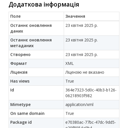
Додаткова інформація
Поле
Значення
Останнє оновлення
23 квітня 2025 р.
даних
Останнє оновлення
23 квітня 2025 р.
метаданих
Створено
23 квітня 2025 р.
Формат
XML
Ліцензія
Ліцензію не вказано
Has views
True
Id
364e7323-5d0c-40b3-b126-
06218903f982
Mimetype
application/xml
On same domain
True
Package id
e70380ac-77bc-47dc-9dd5-
e20f8054a0b4