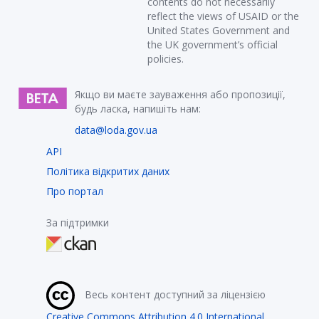
contents do not necessarily
reflect the views of USAID or the
United States Government and
the UK government’s official
policies.
Якщо ви маєте зауваження або пропозиції,
будь ласка, напишіть нам:
data@loda.gov.ua
API
Політика відкритих даних
Про портал
За підтримки
Весь контент доступний за ліцензією
Creative Commons Attribution 4.0 International