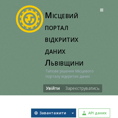
Перейти
до
Місцевий
вмісту
портал
відкритих
даних
Львівщини
Типове рішення Місцевого
порталу відкритих даних
Увійти
Зареєструватись
Завантажити
API даних