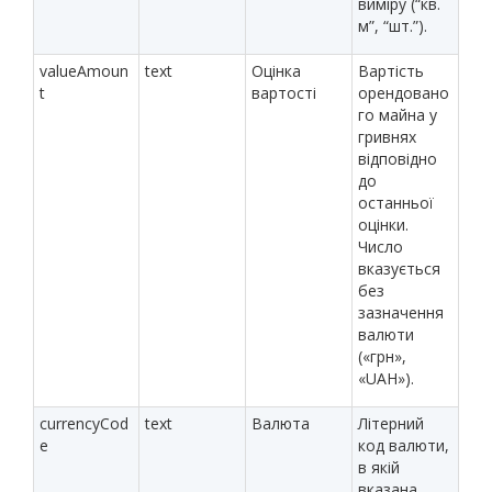
виміру (“кв.
м”, “шт.”).
valueAmoun
text
Оцінка
Вартість
t
вартості
орендовано
го майна у
гривнях
відповідно
до
останньої
оцінки.
Число
вказується
без
зазначення
валюти
(«грн»,
«UAH»).
currencyCod
text
Валюта
Літерний
e
код валюти,
в якій
вказана