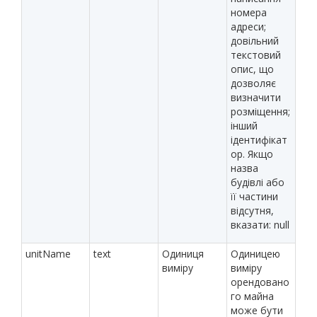
номера
адреси;
довільний
текстовий
опис, що
дозволяє
визначити
розміщення;
інший
ідентифікат
ор. Якщо
назва
будівлі або
її частини
відсутня,
вказати: null
unitName
text
Одиниця
Одиницею
виміру
виміру
орендовано
го майна
може бути