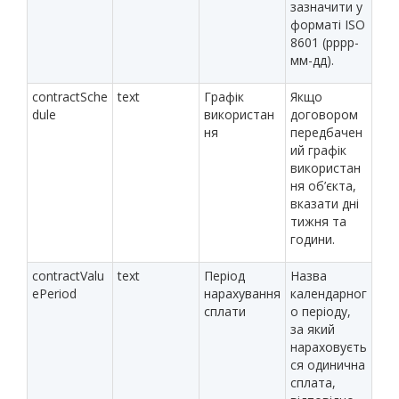
зазначити у
форматі ISO
8601 (рррр-
мм-дд).
contractSche
text
Графік
Якщо
dule
використан
договором
ня
передбачен
ий графік
використан
ня об’єкта,
вказати дні
тижня та
години.
contractValu
text
Період
Назва
ePeriod
нарахування
календарног
сплати
о періоду,
за який
нараховуєть
ся одинична
сплата,