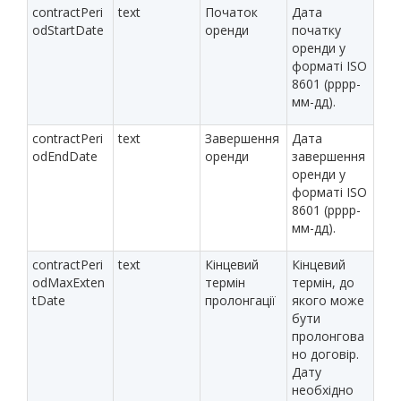
contractPeri
text
Початок
Дата
odStartDate
оренди
початку
оренди у
форматі ISO
8601 (рррр-
мм-дд).
contractPeri
text
Завершення
Дата
odEndDate
оренди
завершення
оренди у
форматі ISO
8601 (рррр-
мм-дд).
contractPeri
text
Кінцевий
Кінцевий
odMaxExten
термін
термін, до
tDate
пролонгації
якого може
бути
пролонгова
но договір.
Дату
необхідно