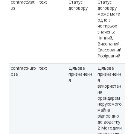
contractStat
text
Статус
Статус
us
договору
договору
може мати
одне з
чотирьох
значень:
Чинний,
Виконаний,
Скасований,
Розірваний
contractPurp
text
Цільове
Цільове
ose
призначенн
призначенн
я
я
використан
ня
орендарем
нерухомого
майна
відповідно
до додатку
2 Методики
розрахунку