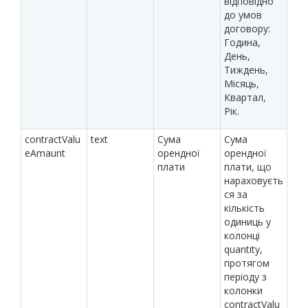
відповідно
до умов
договору:
Година,
День,
Тиждень,
Місяць,
Квартал,
Рік.
contractValu
text
Сума
Сума
eAmaunt
орендної
орендної
плати
плати, що
нараховуєть
ся за
кількість
одиниць у
колонці
quantity,
протягом
періоду з
колонки
contractValu