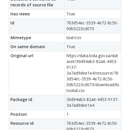
records of source file
Has views
True
Id
763d54ec-3539-4e72-8c50-
00b5223cd073
Mimetype
text/csv
On same domain
True
Original url
https://data.loda.gov.ua/dat
aset/30d94ab3-82a6-4453-
9137-
3a7ad9dee1e4/resource/76
3d54ec-3539-4e72-8c50-
00b5223cd073/download/lis
tsokal.csv
Package id
30d94ab3-82a6-4453-9137-
3a7ad9dee1e4
Position
1
Resource id
763d54ec-3539-4e72-8c50-
00b5223cd073