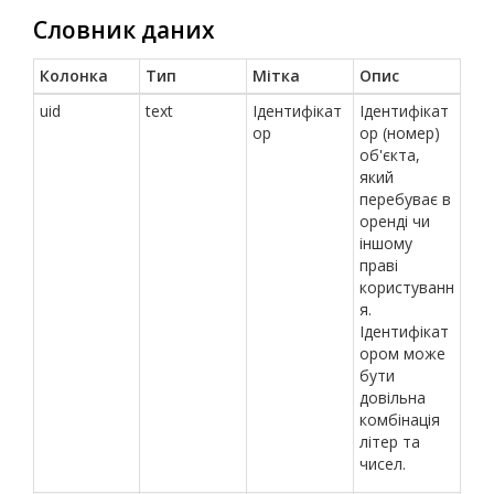
Словник даних
Колонка
Тип
Мітка
Опис
uid
text
Ідентифікат
Ідентифікат
ор
ор (номер)
об'єкта,
який
перебуває в
оренді чи
іншому
праві
користуванн
я.
Ідентифікат
ором може
бути
довільна
комбінація
літер та
чисел.