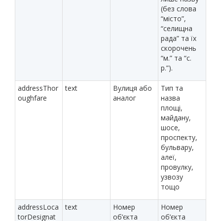
(без слова
“місто”,
“селищна
рада” та їх
скорочень
“м.” та “с.
р.”).
addressThor
text
Вулиця або
Тип та
oughfare
аналог
назва
площі,
майдану,
шосе,
проспекту,
бульвару,
алеї,
провулку,
узвозу
тощо
addressLoca
text
Номер
Номер
torDesignat
об’єкта
об’єкта