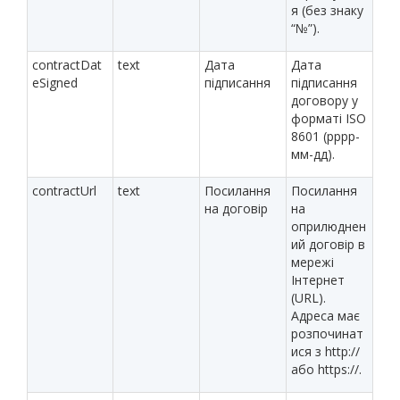
я (без знаку
“№”).
contractDat
text
Дата
Дата
eSigned
підписання
підписання
договору у
форматі ISO
8601 (рррр-
мм-дд).
contractUrl
text
Посилання
Посилання
на договір
на
оприлюднен
ий договір в
мережі
Інтернет
(URL).
Адреса має
розпочинат
ися з http://
або https://.