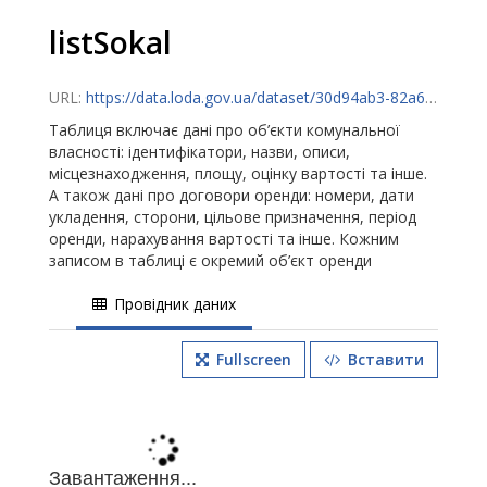
listSokal
URL:
https://data.loda.gov.ua/dataset/30d94ab3-82a6-4453-9137-3a7ad9dee1e4/resource/763d54ec-3539-4e72-8c50-00b5223cd073/download/listsokal.csv
Таблиця включає дані про об’єкти комунальної
власності: ідентифікатори, назви, описи,
місцезнаходження, площу, оцінку вартості та інше.
А також дані про договори оренди: номери, дати
укладення, сторони, цільове призначення, період
оренди, нарахування вартості та інше. Кожним
записом в таблиці є окремий об’єкт оренди
Провідник даних
Fullscreen
Вставити