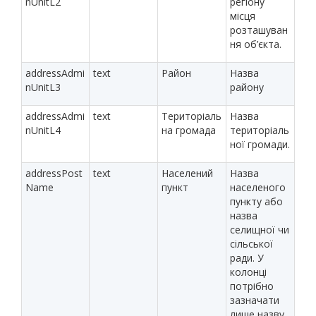
nUnitL2
регіону
місця
розташуван
ня об’єкта.
addressAdmi
text
Район
Назва
nUnitL3
району
addressAdmi
text
Територіаль
Назва
nUnitL4
на громада
територіаль
ної громади.
addressPost
text
Населений
Назва
Name
пункт
населеного
пункту або
назва
селищної чи
сільської
ради. У
колонці
потрібно
зазначати
лише назву