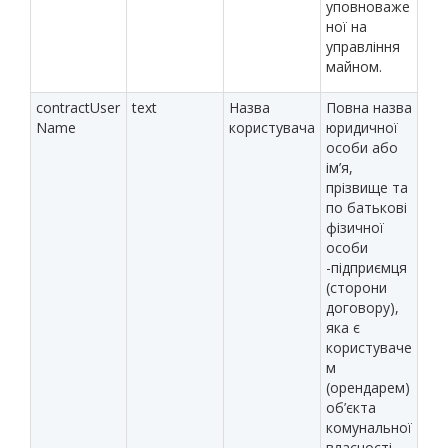
уповноваже
ної на
управління
майном.
contractUser
text
Назва
Повна назва
Name
користувача
юридичної
особи або
ім’я,
прізвище та
по батькові
фізичної
особи
-підприємця
(сторони
договору),
яка є
користуваче
м
(орендарем)
об’єкта
комунальної
власності.