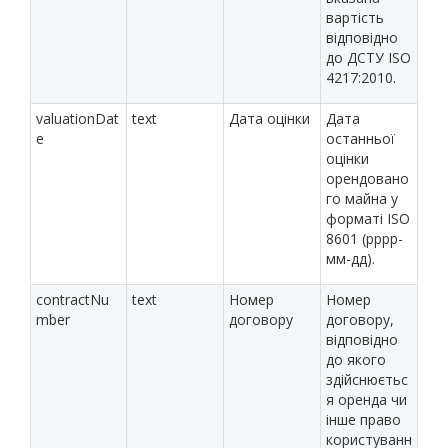
вартість
відповідно
до ДСТУ ISO
4217:2010.
valuationDat
text
Дата оцінки
Дата
e
останньої
оцінки
орендовано
го майна у
форматі ISO
8601 (рррр-
мм-дд).
contractNu
text
Номер
Номер
mber
договору
договору,
відповідно
до якого
здійснюєтьс
я оренда чи
інше право
користуванн