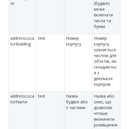
or
(будівлі)
може
включати
числа та
букви.
addressLoca
text
Номер
Номер
torBuilding
корпусу
корпусу
зазнається
числом для
об’єктів, які
складаютьс
я з
декількох
корпусів.
addressLoca
text
Назва
Назва або
torName
будівлі або
опис, що
її частини
дозволяє
чіткіше
визначити
розміщення.