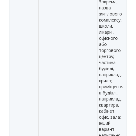
Зокрема,
назва
житлового
комплексу,
школи,
лікарні,
офісного
або
торгового
центру;
частина
будівлі,
наприклад,
крило;
приміщення
в будівлі,
наприклад,
квартира,
кабінет,
офіс, зала;
інший
варіант
написання