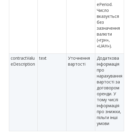
ePeriod.
Число
вказується
без
зазначення
валюти
(«грн»,
«UAH»).
contractValu
text
Уточнення
Додаткова
eDescription
вартості
інформація
про
нарахування
вартості за
договором
оренди. У
тому числі
інформація
про знижки,
пільги інші
умови