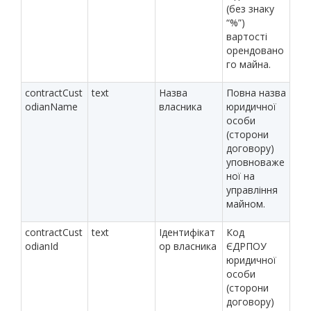
(без знаку
“%”)
вартості
орендовано
го майна.
contractCust
text
Назва
Повна назва
odianName
власника
юридичної
особи
(сторони
договору)
уповноваже
ної на
управління
майном.
contractCust
text
Ідентифікат
Код
odianId
ор власника
ЄДРПОУ
юридичної
особи
(сторони
договору)