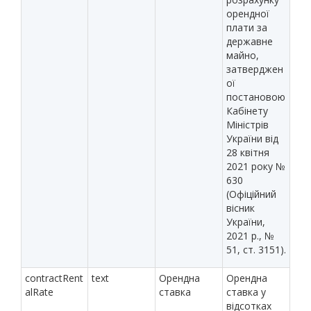
орендної
плати за
державне
майно,
затверджен
ої
постановою
Кабінету
Міністрів
України від
28 квітня
2021 року №
630
(Офіційний
вісник
України,
2021 р., №
51, ст. 3151).
contractRent
text
Орендна
Орендна
alRate
ставка
ставка у
відсотках