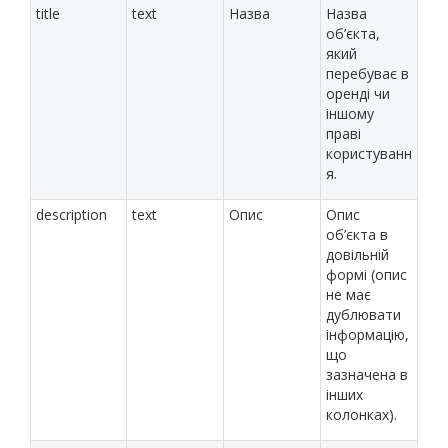
title
text
Назва
Назва
об’єкта,
який
перебуває в
оренді чи
іншому
праві
користуванн
я.
description
text
Опис
Опис
об’єкта в
довільній
формі (опис
не має
дублювати
інформацію,
що
зазначена в
інших
колонках).