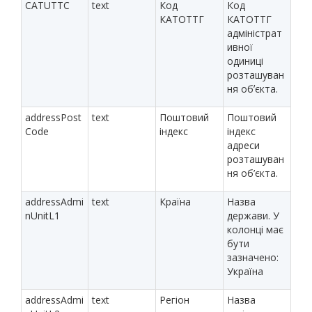
CATUTTC
text
Код
Код
КАТОТТГ
КАТОТТГ
адміністрат
ивної
одиниці
розташуван
ня обʼєкта.
addressPost
text
Поштовий
Поштовий
Code
індекс
індекс
адреси
розташуван
ня об’єкта.
addressAdmi
text
Країна
Назва
nUnitL1
держави. У
колонці має
бути
зазначено:
Україна
addressAdmi
text
Регіон
Назва