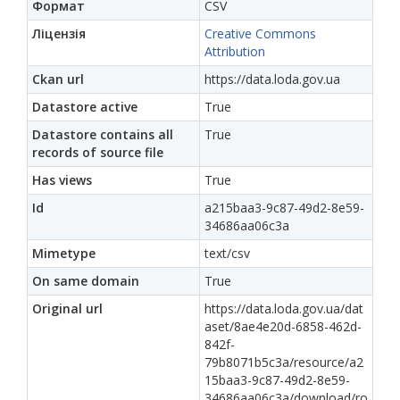
Формат
CSV
Ліцензія
Creative Commons
Attribution
Ckan url
https://data.loda.gov.ua
Datastore active
True
Datastore contains all
True
records of source file
Has views
True
Id
a215baa3-9c87-49d2-8e59-
34686aa06c3a
Mimetype
text/csv
On same domain
True
Original url
https://data.loda.gov.ua/dat
aset/8ae4e20d-6858-462d-
842f-
79b8071b5c3a/resource/a2
15baa3-9c87-49d2-8e59-
34686aa06c3a/download/ro