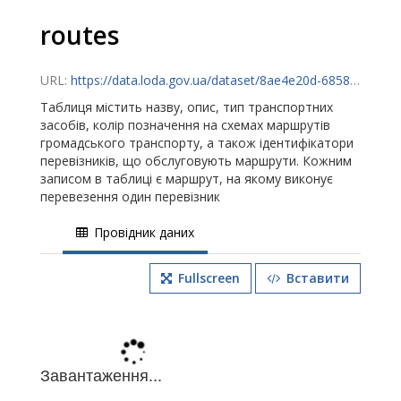
routes
URL:
https://data.loda.gov.ua/dataset/8ae4e20d-6858-462d-842f-79b8071b5c3a/resource/a215baa3-9c87-49d2-8e59-34686aa06c3a/download/routes.csv
Таблиця містить назву, опис, тип транспортних
засобів, колір позначення на схемах маршрутів
громадського транспорту, а також ідентифікатори
перевізників, що обслуговують маршрути. Кожним
записом в таблиці є маршрут, на якому виконує
перевезення один перевізник
Провідник даних
Fullscreen
Вставити