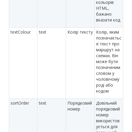
кольорів
HTML,
бажано
вказати код
textColour
text
Колір тексту
Колір, яким
позначаєтьс
я текст про
маршрут на
схемах. Він
може бути
позначеним
словом у
чоловічому
роді або
кодом
sortOrder
text
Порядковий
Довільний
номер
порядковий
номер
використов
ується для