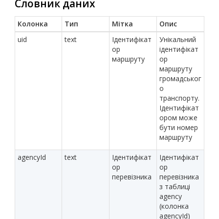
Словник даних
Колонка
Тип
Мітка
Опис
uid
text
Ідентифікат
Унікальний
ор
ідентифікат
маршруту
ор
маршруту
громадськог
о
транспорту.
Ідентифікат
ором може
бути номер
маршруту
agencyId
text
Ідентифікат
Ідентифікат
ор
ор
перевізника
перевізника
з таблиці
agency
(колонка
agencyId)