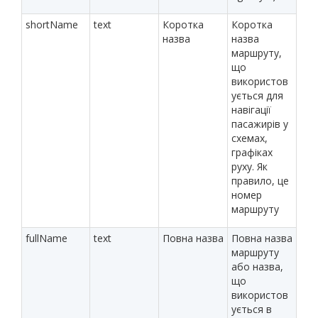
shortName
text
Коротка
Коротка
назва
назва
маршруту,
що
використов
ується для
навігації
пасажирів у
схемах,
графіках
руху. Як
правило, це
номер
маршруту
fullName
text
Повна назва
Повна назва
маршруту
або назва,
що
використов
ується в