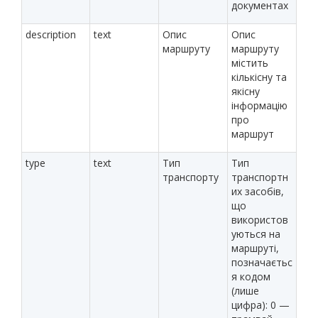
документах
description
text
Опис
Опис
маршруту
маршруту
містить
кількісну та
якісну
інформацію
про
маршрут
type
text
Тип
Тип
транспорту
транспортн
их засобів,
що
використов
уються на
маршруті,
позначаєтьс
я кодом
(лише
цифра): 0 —