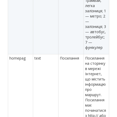
трамвай,
легка
залізниця; 1
— метро; 2
—
залізниця; 3
— автобус,
тролейбус;
7 —
фунікулер
homepag
text
Посилання
Посилання
на сторінку
в мережі
Інтернет,
що містить
інформацію
про
маршрут.
Посилання
має
починатися
з http:// або