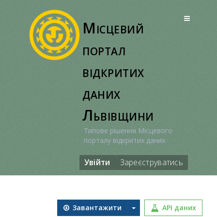
Перейти
до
Місцевий
вмісту
портал
відкритих
даних
Львівщини
Типове рішення Місцевого
порталу відкритих даних
Увійти
Зареєструватись
Завантажити
API даних