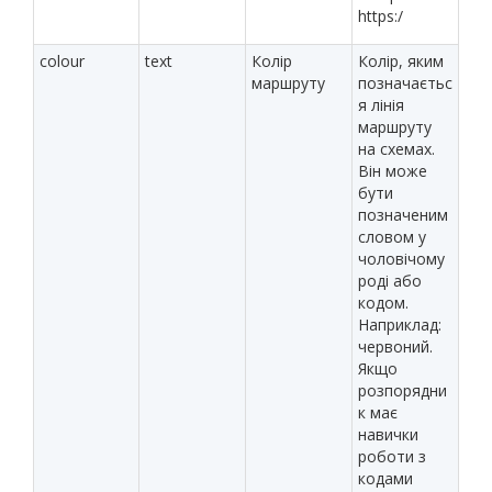
https:/
colour
text
Колір
Колір, яким
маршруту
позначаєтьс
я лінія
маршруту
на схемах.
Він може
бути
позначеним
словом у
чоловічому
роді або
кодом.
Наприклад:
червоний.
Якщо
розпорядни
к має
навички
роботи з
кодами