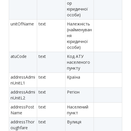
ор
юридичної
особи)
unitOfName
text
Належність
(найменуван
ня
юридичної
особи)
atuCode
text
Код АТУ
населеного
пункту
addressAdmi
text
Країна
nUnitL1
addressAdmi
text
Регіон
nUnitL2
addressPost
text
Населений
Name
пункт
addressThor
text
Вулиця
oughfare