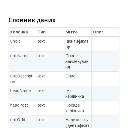
Словник даних
Колонка
Тип
Мітка
Опис
unitId
text
Ідентифікат
ор
unitName
text
Повне
найменуван
ня
unitDescripti
text
Опис
on
headName
text
Ім'я
керівника
headPost
text
Посада
керівника
unitOfId
text
Належність
(ідентифікат