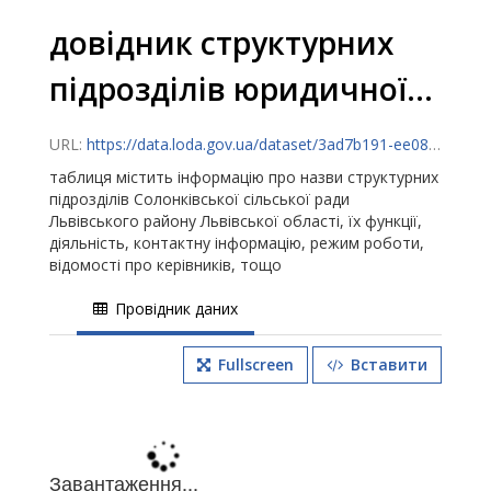
довідник структурних
підрозділів юридичної...
URL:
https://data.loda.gov.ua/dataset/3ad7b191-ee08-449c-ad2d-f9748eb08b5b/resource/0b707600-a409-482f-9dfd-22e99d713409/download/organizationunits_05112024.csv
таблиця містить інформацію про назви структурних
підрозділів Солонківської сільської ради
Львівського району Львівської області, їх функції,
діяльність, контактну інформацію, режим роботи,
відомості про керівників, тощо
Провідник даних
Fullscreen
Вставити