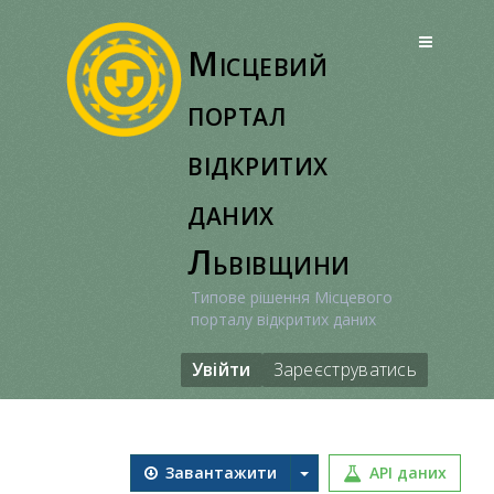
Перейти
до
Місцевий
вмісту
портал
відкритих
даних
Львівщини
Типове рішення Місцевого
порталу відкритих даних
Увійти
Зареєструватись
Завантажити
API даних