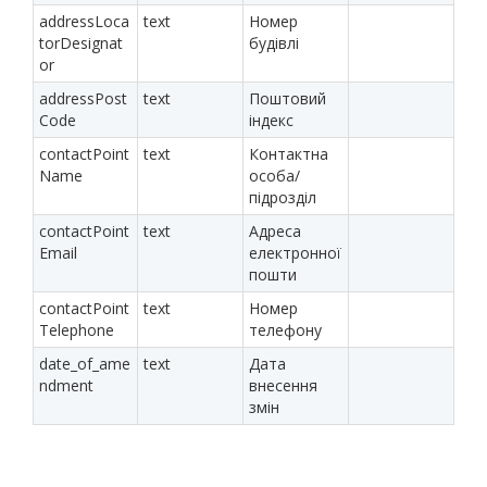
addressLoca
text
Номер
torDesignat
будівлі
or
addressPost
text
Поштовий
Code
індекс
contactPoint
text
Контактна
Name
особа/
підрозділ
contactPoint
text
Адреса
Email
електронної
пошти
contactPoint
text
Номер
Telephone
телефону
date_of_ame
text
Дата
ndment
внесення
змін