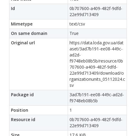
Id
0b707600-a409-482f-9dfd-
22e99d713409
Mimetype
text/csv
On same domain
True
Original url
https://data.loda.gov.ua/dat
aset/3ad7b191-ee08-449c-
ad2d-
f9748eb08b5b/resource/0b
707600-a409-482f-9dfd-
22e99d713409/download/o
rganizationunits_05112024.c
sv
Package id
3ad7b191-ee08-449c-ad2d-
f9748eb08b5b
Position
1
Resource id
0b707600-a409-482f-9dfd-
22e99d713409
Size
17,6 KiB