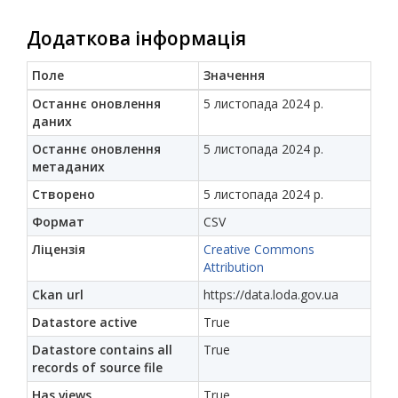
Додаткова інформація
Поле
Значення
Останнє оновлення
5 листопада 2024 р.
даних
Останнє оновлення
5 листопада 2024 р.
метаданих
Створено
5 листопада 2024 р.
Формат
CSV
Ліцензія
Creative Commons
Attribution
Ckan url
https://data.loda.gov.ua
Datastore active
True
Datastore contains all
True
records of source file
Has views
True