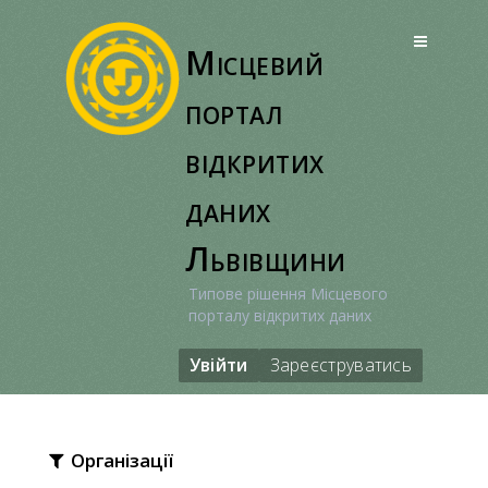
Перейти
до
Місцевий
вмісту
портал
відкритих
даних
Львівщини
Типове рішення Місцевого
порталу відкритих даних
Увійти
Зареєструватись
Організації