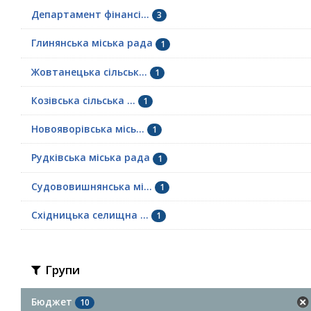
Департамент фінансі...
3
Глинянська міська рада
1
Жовтанецька сільськ...
1
Козівська сільська ...
1
Новояворівська місь...
1
Рудківська міська рада
1
Судововишнянська мі...
1
Східницька селищна ...
1
Групи
Бюджет
10