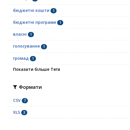
бюджетні кошти
1
бюджетні програми
1
власні
1
голосування
1
громад
1
Показати більше Теги
Формати
CSV
7
XLS
3