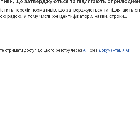
тиви, що затверджуються та підлягають оприлюдненню
містить перелік нормативів, що затверджуються та підлягають 
ю радою. У тому числі їхні ідентифікатори, назви, строки...
те отримати доступ до цього реєстру через
API
(see
Документація API
).