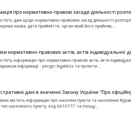
мація про нормативно-правові засади діяльності розпор
містить дані щодо нормативно-правових засад діяльності розпоря
окрема назва, дата прийняття, орган який його прийняв,...
ки нормативно-правових актів, актів індивідуальної дії
істить інформацію про нормативно-правові акти, акти індивідуальн
дником інформації - ресурс legalActs та проекти...
стративні дані в значенні Закону України "Про офіційну
аних містить інформацію про населені пункти та населення Жура
 тип населеного пункту, код КАТОТТГ та площу...