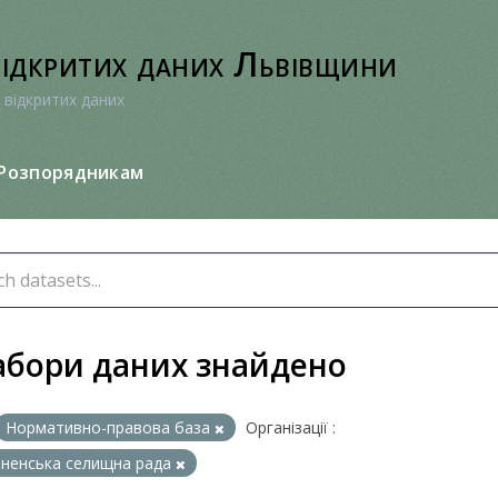
відкритих даних Львівщини
 відкритих даних
Розпорядникам
абори даних знайдено
Нормативно-правова база
Організації :
ненська селищна рада