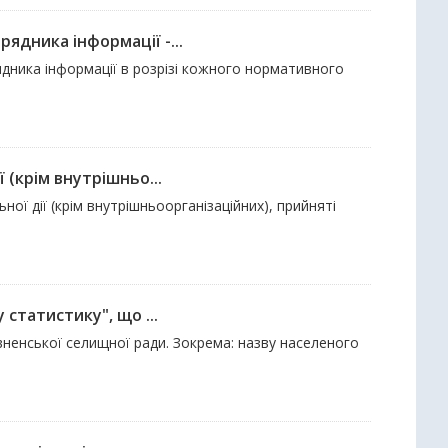
ядника інформації -...
дника інформації в розрізі кожного нормативного
 (крім внутрішньо...
ої дії (крім внутрішньоорганізаційних), прийняті
 статистику", що ...
вненської селищної ради. Зокрема: назву населеного