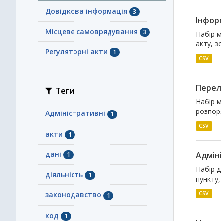
Довідкова інформація
3
Інфор
Місцеве самоврядування
3
Набір 
акту, з
Регуляторні акти
1
CSV
Перелі
Теги
Набір м
розпоря
Адміністративні
1
CSV
акти
1
дані
Адміні
1
Набір д
діяльність
1
пункту,
CSV
законодавство
1
код
1