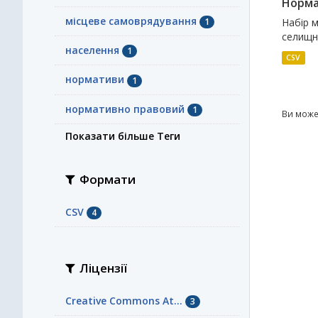
Норма
місцеве самоврядування
1
Набір 
селищно
населення
1
CSV
нормативи
1
нормативно правовий
1
Ви може
Показати більше Теги
Формати
CSV
4
Ліцензії
Creative Commons At...
3