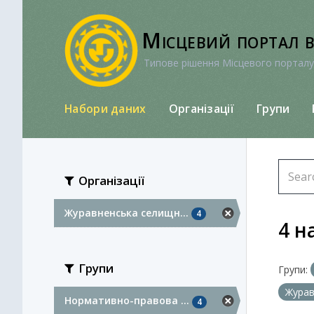
Перейти
до
Місцевий портал 
вмісту
Типове рішення Місцевого порталу
Набори даних
Організації
Групи
Організації
Журавненська селищн...
4
4 н
Групи
Групи:
Журав
Нормативно-правова ...
4