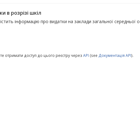
и в розрізі шкіл
істить інформацію про видатки на заклади загальної середньої о
те отримати доступ до цього реєстру через
API
(see
Документація API
).