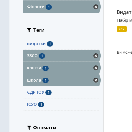
Фінанси
1
Видатк
Набір м
Теги
CSV
видатки
1
Ви може
ЗЗСО
1
кошти
1
школа
1
ЄДРПОУ
1
ІСУО
1
Формати