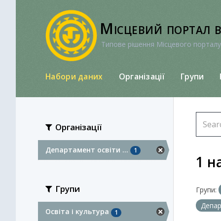
Перейти
до
Місцевий портал 
вмісту
Типове рішення Місцевого порталу
Набори даних
Організації
Групи
Організації
Департамент освіти ...
1
1 н
Групи
Групи:
Депар
Освіта і культура
1