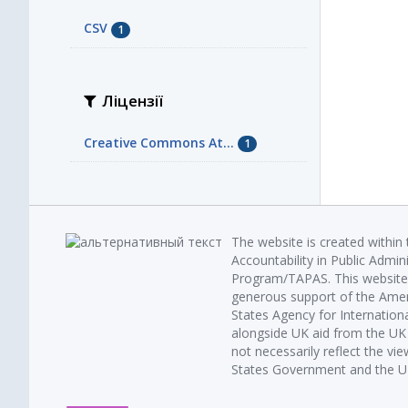
CSV
1
Ліцензії
Creative Commons At...
1
The website is created within
Accountability in Public Admin
Program/TAPAS. This website 
generous support of the Amer
States Agency for Internatio
alongside UK aid from the U
not necessarily reflect the vi
States Government and the UK 