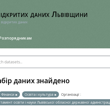
відкритих даних Львівщини
 відкритих даних
Розпорядникам
абір даних знайдено
Фінанси
Освіта і культура
Організації :
тамент освіти і науки Львівської обласної державної адміністрац