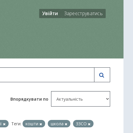
Увійти
Зареєструватись
Впорядкувати по
ії
Теги:
кошти
школа
ЗЗСО