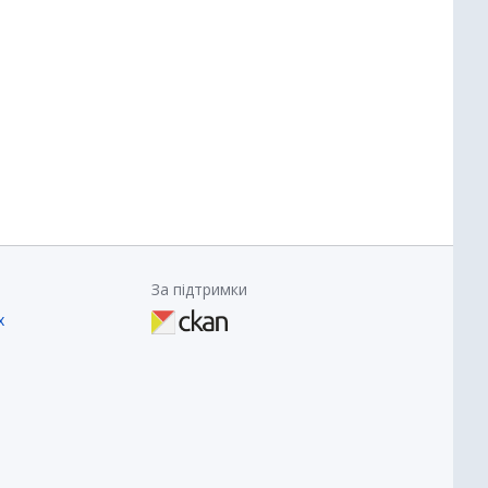
За підтримки
х