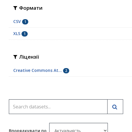
Формати
CSV
1
XLS
1
Ліцензії
Creative Commons At...
2
Впорядкувати по