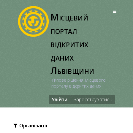
Перейти
до
Місцевий
вмісту
портал
відкритих
даних
Львівщини
Типове рішення Місцевого
порталу відкритих даних
Увійти
Зареєструватись
Організації